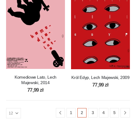
Komediowe Lato, Lech
Król Edyp, Lech Majewski, 2009
Majewski, 2014
77,99
zł
77,99
zł
1
2
3
4
5