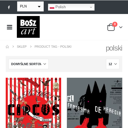
PLN
Polish
EUR
0
USD
GBP
polski
SKLEP
PRODUCT TAG -
POLSKI