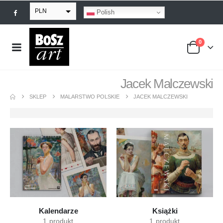
PLN
Polish
EUR
0
USD
GBP
Jacek Malczewski
SKLEP
MALARSTWO POLSKIE
JACEK MALCZEWSKI
Kalendarze
Książki
1
produkt
1
produkt