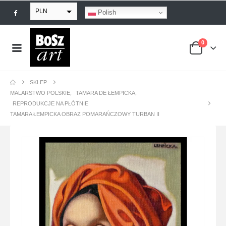
PLN
Polish
EUR
0
USD
GBP
SKLEP
MALARSTWO POLSKIE
,
TAMARA DE ŁEMPICKA
,
REPRODUKCJE NA PŁÓTNIE
TAMARA ŁEMPICKA OBRAZ POMARAŃCZOWY TURBAN II