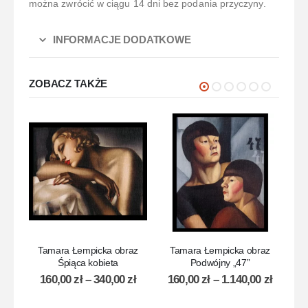
można zwrócić w ciągu 14 dni bez podania przyczyny.
INFORMACJE DODATKOWE
ZOBACZ TAKŻE
Tamara Łempicka obraz
Tamara Łempicka obraz
T
Śpiąca kobieta
Podwójny „47”
160,00
zł
–
340,00
zł
160,00
zł
–
1.140,00
zł
1