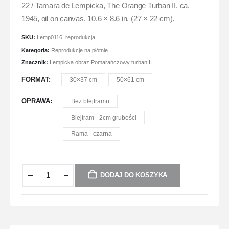
22 / Tamara de Lempicka, The Orange Turban II, ca.
1945, oil on canvas, 10.6 × 8.6 in. (27 × 22 cm).
SKU:
Lemp0116_reprodukcja
Kategoria:
Reprodukcje na płótnie
Znacznik:
Łempicka obraz Pomarańczowy turban II
FORMAT
30×37 cm
50×61 cm
OPRAWA
Bez blejtramu
Blejtram - 2cm grubości
Rama - czarna
DODAJ DO KOSZYKA