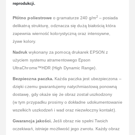
reprodukcji.
2
Płótno poliestrowe
o gramaturze 240 g/m
– posiada
delikatną strukturę, odznacza się dużą białością która
zapewnia wierność kolorystyczną oraz intensywne,
żywe kolory.
Nadruk
wykonany za pomocą drukarek EPSON z
użyciem systemu atramentowego Epson
UltraChrome™HDR (High Dynamic Range).
Bezpieczna paczka.
Każda paczka jest ubezpieczona –
dzięki czemu gwarantujemy natychmiastową ponowną
dostawę, gdy okaże się że obraz został uszkodzony
(w tym przypadku prosimy o dokładne udokumentowanie
wszelkich uszkodzeń i wad oraz niezwłoczny kontakt).
Gwarancja jakości.
Jeśli obraz nie spełni Twoich
oczekiwań, istnieje możliwość jego zwrotu. Każdy obraz