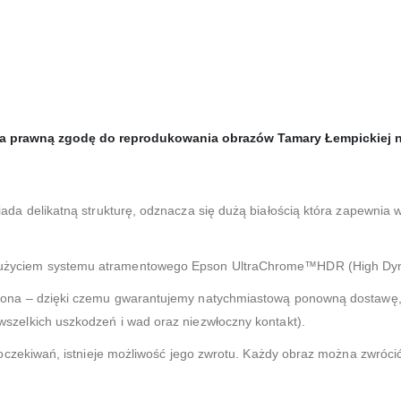
da prawną zgodę do reprodukowania obrazów Tamary Łempickiej na
ada delikatną strukturę, odznacza się dużą białością która zapewnia 
użyciem systemu atramentowego Epson UltraChrome™HDR (High Dy
zona – dzięki czemu gwarantujemy natychmiastową ponowną dostawę, 
zelkich uszkodzeń i wad oraz niezwłoczny kontakt).
 oczekiwań, istnieje możliwość jego zwrotu. Każdy obraz można zwróci