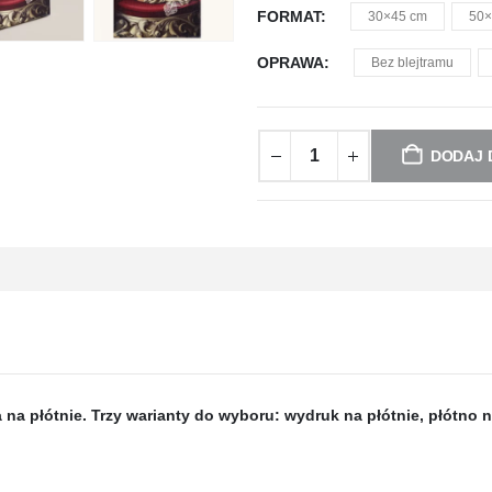
FORMAT
30×45 cm
50×
OPRAWA
Bez blejtramu
DODAJ 
a płótnie. Trzy warianty do wyboru: wydruk na płótnie, płótno n