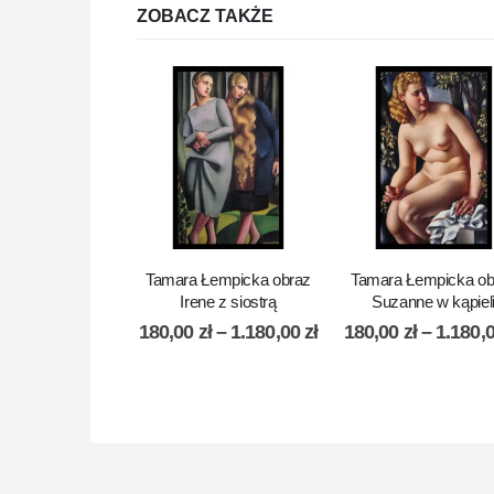
ZOBACZ TAKŻE
Tamara Łempicka obraz
Tamara Łempicka ob
Irene z siostrą
Suzanne w kąpiel
180,00
zł
–
1.180,00
zł
180,00
zł
–
1.180,