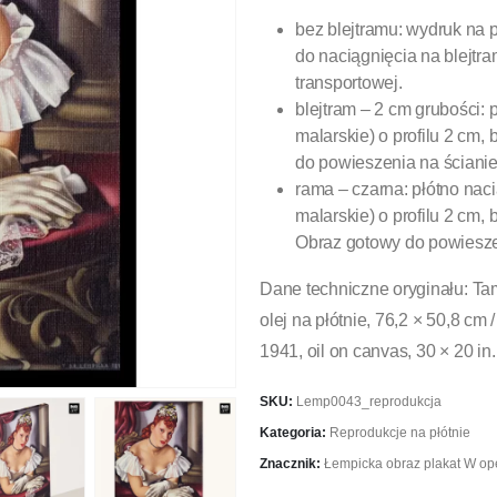
bez blejtramu: wydruk na 
do naciągnięcia na blejtra
transportowej.
blejtram – 2 cm grubości: 
malarskie) o profilu 2 cm
do powieszenia na ścianie
rama – czarna: płótno nac
malarskie) o profilu 2 cm
Obraz gotowy do powiesze
Dane techniczne oryginału: Ta
olej na płótnie, 76,2 × 50,8 cm
1941, oil on canvas, 30 × 20 in.
SKU:
Lemp0043_reprodukcja
Kategoria:
Reprodukcje na płótnie
Znacznik:
Łempicka obraz plakat W op