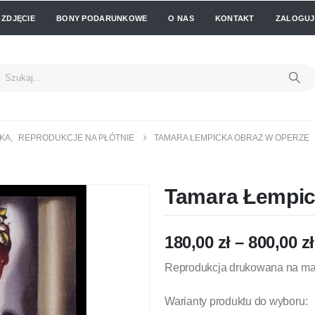
 ZDJĘCIE
BONY PODARUNKOWE
O NAS
KONTAKT
ZALOGUJ 
CKA
,
REPRODUKCJE NA PŁÓTNIE
TAMARA ŁEMPICKA OBRAZ W OPERZE
Tamara Łempic
180,00
zł
–
800,00
zł
Reprodukcja drukowana na mat
Warianty produktu do wyboru: