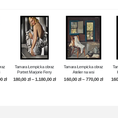
raz
Tamara Łempicka obraz
Tamara Łempicka obraz
Ta
i
Portret Marjorie Ferry
Atelier na wsi
00
zł
180,00
zł
–
1.180,00
zł
160,00
zł
–
770,00
zł
16