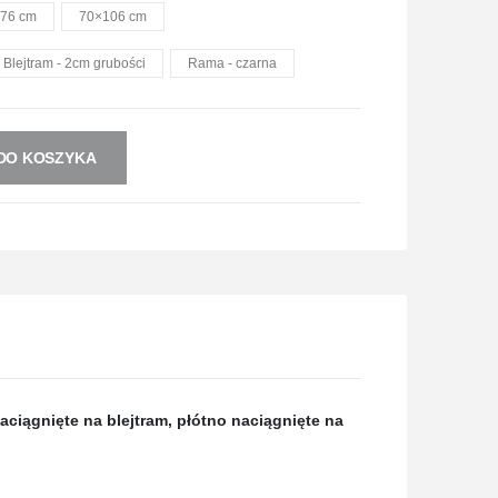
76 cm
70×106 cm
Blejtram - 2cm grubości
Rama - czarna
DO KOSZYKA
aciągnięte na blejtram, płótno naciągnięte na