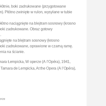
płótnie, boki zadrukowane (przygotowane
m). Płótno zwinięte w rulon, wysyłane w tubie
płótno naciągnięte na blejtram sosnowy (krosno
, boki zadrukowane. Obraz gotowy
.
iągnięte na blejtram sosnowy (krosno
, boki zadrukowane, oprawione w czarną ramę.
nia na ścianie.
mara Łempicka, W operze (A l’Opéra), 1941,
 / Tamara de Lempicka, At the Opera (A l’Opéra),
erze