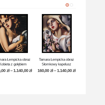
mara Łempicka obraz
Tamara Łempicka obraz
Tamara Łempic
Kobieta z gołębiem
Słomkowy kapelusz
Akt z wież
0,00
zł
–
1.140,00
zł
160,00
zł
–
1.140,00
zł
160,00
zł
–
1.