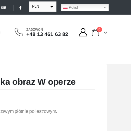
PLN
Polish
SIĘ
EUR
USD
0
ZADZWOŃ
+48 13 461 63 82
GBP
ka obraz W operze
owym płótnie poliestrowym.