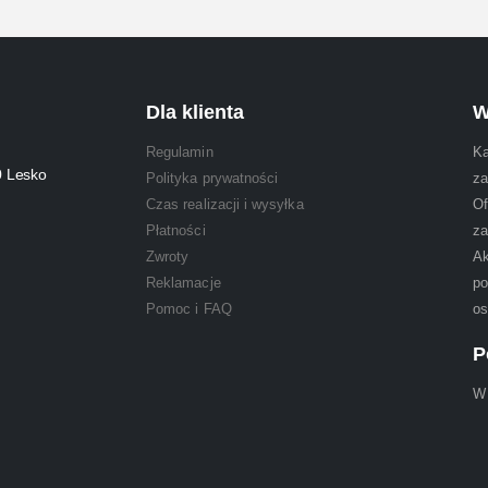
Dla klienta
W
Regulamin
Ka
0 Lesko
Polityka prywatności
za
Czas realizacji i wysyłka
Of
Płatności
za
Zwroty
Ak
Reklamacje
po
Pomoc i FAQ
os
P
W 