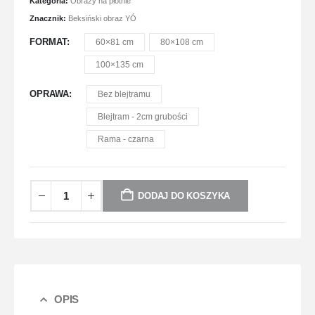
Kategoria:
Obrazy na płótnie
Znacznik:
Beksiński obraz YÓ
FORMAT
60×81 cm
80×108 cm
100×135 cm
OPRAWA
Bez blejtramu
Blejtram - 2cm grubości
Rama - czarna
DODAJ DO KOSZYKA
OPIS