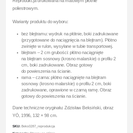
Reprodukcja drukowana na matowym płótnie
poliestrowym.
Warianty produktu do wyboru:
bez blejtramu: wydruk na płótnie, boki zadrukowane
(przygotowane do naciągnięcia na blejtram). Płótno
zwinięte w rulon, wysyłane w tubie transportowej.
blejtram – 2 cm grubości: płótno naciągnięte
na blejtram sosnowy (krosno malarskie) o profilu 2
cm, boki zadrukowane. Obraz gotowy
do powieszenia na ścianie.
rama – czarna: płótno naciągnięte na blejtram
sosnowy (krosno malarskie) o profilu 2 cm, boki
zadrukowane, oprawione w czarną ramę. Obraz
gotowy do powieszenia na ścianie.
Dane techniczne oryginału: Zdzisław Beksiński, obraz
YÓ, 1996, 132 × 98 cm.
SKU:
Beks0287_reprodukcja