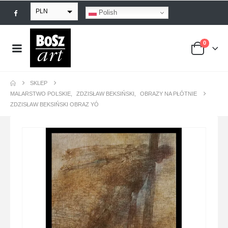
PLN
Polish
EUR
0
USD
GBP
SKLEP
MALARSTWO POLSKIE
,
ZDZISŁAW BEKSIŃSKI
,
OBRAZY NA PŁÓTNIE
ZDZISŁAW BEKSIŃSKI OBRAZ YÓ