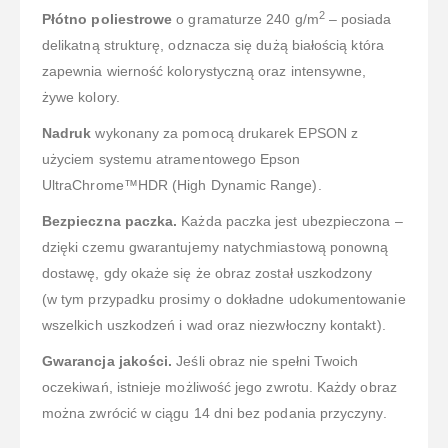
2
Płótno poliestrowe
o gramaturze 240 g/m
– posiada
delikatną strukturę, odznacza się dużą białością która
zapewnia wierność kolorystyczną oraz intensywne,
żywe kolory.
Nadruk
wykonany za pomocą drukarek EPSON z
użyciem systemu atramentowego Epson
UltraChrome™HDR (High Dynamic Range).
Bezpieczna paczka.
Każda paczka jest ubezpieczona –
dzięki czemu gwarantujemy natychmiastową ponowną
dostawę, gdy okaże się że obraz został uszkodzony
(w tym przypadku prosimy o dokładne udokumentowanie
wszelkich uszkodzeń i wad oraz niezwłoczny kontakt).
Gwarancja jakości.
Jeśli obraz nie spełni Twoich
oczekiwań, istnieje możliwość jego zwrotu. Każdy obraz
można zwrócić w ciągu 14 dni bez podania przyczyny.