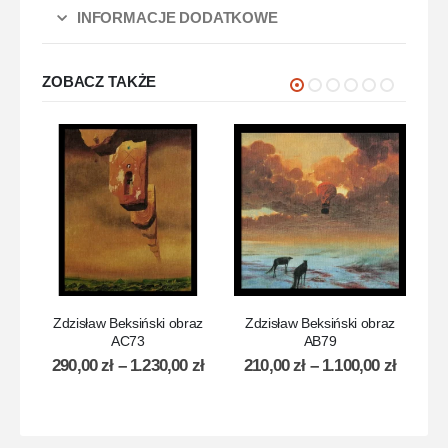
INFORMACJE DODATKOWE
ZOBACZ TAKŻE
Zdzisław Beksiński obraz
Zdzisław Beksiński obraz
Zdz
AC73
AB79
2
290,00
zł
–
1.230,00
zł
210,00
zł
–
1.100,00
zł