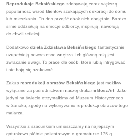
Reprodukcje Beksińskiego
zdobywają coraz większą
popularność wśród klientów szukających dekoracji do domu
lub mieszkania. Trudno przejść obok nich obojętnie. Bardzo
silnie oddziałują na emocje odbiorcy, inspirują, nawołują
do chwili refleksji.
Dodatkowo
dzieła Zdzisława Beksińskiego
fantastycznie
uzupełniają nowoczesne wnętrza. Ich główną rolą jest
zwracanie uwagi. To prace dla osób, które lubią intrygować
i nie boją się szokować.
Zakup
reprodukcji obrazów Beksińskiego
jest możliwy
wyłącznie za pośrednictwem naszej drukarni
BoszArt
. Jako
jedyni na świecie otrzymaliśmy od Muzeum Historycznego
w Sanoku, zgodę na wykonywanie reprodukcji obrazów tego
malarza.
Wszystkie z szacunkiem umieszczamy na najlepszym
gatunkowo płótnie poliestrowym o gramaturze 175 g.