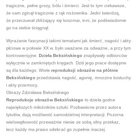
tragiczne, pełne grozy, bólu i śmierci. Jest to tym ciekawsze,
że sam zginął tragicznie z rąk nożownika. Jedni twierdzą,
że przeczuwał zbliżający się koszmar, inni, że podświadomie
go na siebie ściągnął.
Wyrażanie fascynacji takimi tematami jak śmierć, nagość i akty
płciowe w połowie XX w. było uważane za odważne, a przy tym
kontrowersyjne.
Dzieła Beksińskiego
znajdywały odbiorców
wyłącznie w zamkniętych kręgach. Dziś jego prace dostępne
są dla każdego. Wiele
reprodukcji obrazów na płótnie
Beksińskiego
przedstawia nagość, agonię, mroczne kostuchy
i akty przemocy.
Obrazy Zdzisława Beksińskiego
Reprodukcje obrazów Beksińskiego
to dzieła godne
największych miłośników sztuki. Pozbawione przez autora
tytułów, dają możliwość samodzielnej interpretacji. Pozorna
wielowątkowość przeważnie niesie ze sobą silny przekaz,
lecz każdy ma prawo odebrać go zupełnie inaczej.