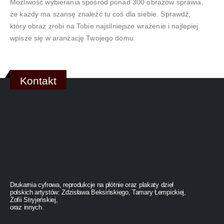
Możliwość wybierania spośród ponad 300 obrazów sprawia,
że każdy ma szansę znaleźć tu coś dla siebie. Sprawdź,
który obraz zrobi na Tobie najsilniejsze wrażenie i najlepiej
wpisze się w aranżację Twojego domu.
Kontakt
Drukarnia cyfrowa, reprodukcje na płótnie oraz plakaty dzieł
polskich artystów: Zdzisława Beksińskiego, Tamary Łempickiej,
Zofii Stryjeńskiej,
oraz innych.