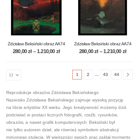
Zdzisław Beksiński obraz AA74
Zdzisław Beksiński obraz AA74
280,00
zł
–
1.210,00
zł
280,00
zł
–
1.210,00
zł
…
1
2
43
44
Reprodukcje obrazów Zdzisława Beksińskiego
Nazwisko Zdzisława Beksińskiego zajmuje wysoką pozycję
na liście artystów XX wieku. Jego kreatywność możemy dziś
podziwiać w postaci licznych fotografii, rzeźb, rysunków,
obrazów, a nawet grafik komputerowych. Beksiński był
nie tylko autorem dzieł, ale również symbolem abstrakcji
minionego stulecia. W większości swoich prac zaklął momenty