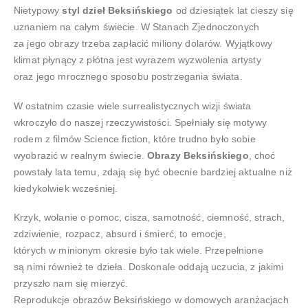
Nietypowy
styl dzieł Beksińskiego
od dziesiątek lat cieszy się
uznaniem na całym świecie. W Stanach Zjednoczonych
za jego obrazy trzeba zapłacić miliony dolarów. Wyjątkowy
klimat płynący z płótna jest wyrazem wyzwolenia artysty
oraz jego mrocznego sposobu postrzegania świata.
W ostatnim czasie wiele surrealistycznych wizji świata
wkroczyło do naszej rzeczywistości. Spełniały się motywy
rodem z filmów Science fiction, które trudno było sobie
wyobrazić w realnym świecie.
Obrazy Beksińskiego
, choć
powstały lata temu, zdają się być obecnie bardziej aktualne niż
kiedykolwiek wcześniej.
Krzyk, wołanie o pomoc, cisza, samotność, ciemność, strach,
zdziwienie, rozpacz, absurd i śmierć, to emocje,
których w minionym okresie było tak wiele. Przepełnione
są nimi również te dzieła. Doskonale oddają uczucia, z jakimi
przyszło nam się mierzyć.
Reprodukcje obrazów Beksińskiego w domowych aranżacjach