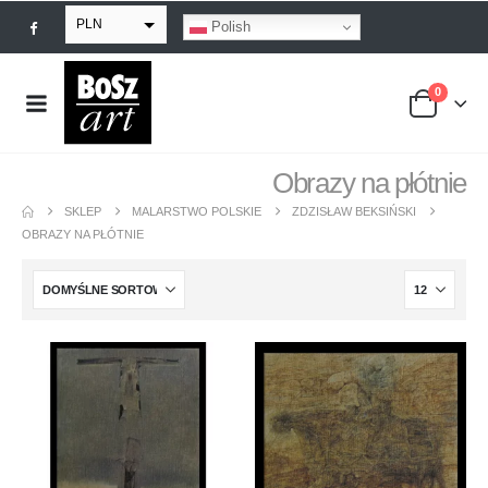
PLN
Polish
EUR
0
USD
GBP
Obrazy na płótnie
SKLEP
MALARSTWO POLSKIE
ZDZISŁAW BEKSIŃSKI
OBRAZY NA PŁÓTNIE