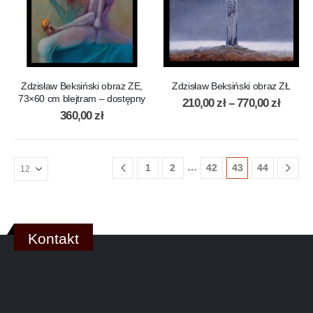
Zdzisław Beksiński obraz ZE,
Zdzisław Beksiński obraz ZŁ
73×60 cm blejtram – dostępny
210,00
zł
–
770,00
zł
360,00
zł
…
1
2
42
43
44
Kontakt