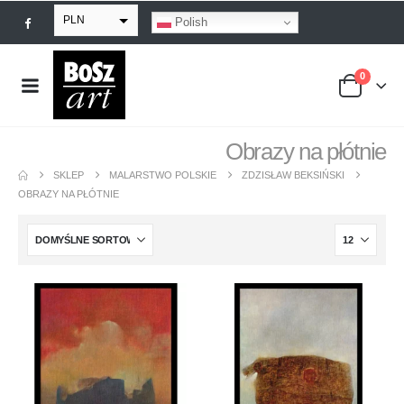
PLN
Polish
EUR
0
USD
GBP
Obrazy na płótnie
SKLEP
MALARSTWO POLSKIE
ZDZISŁAW BEKSIŃSKI
OBRAZY NA PŁÓTNIE