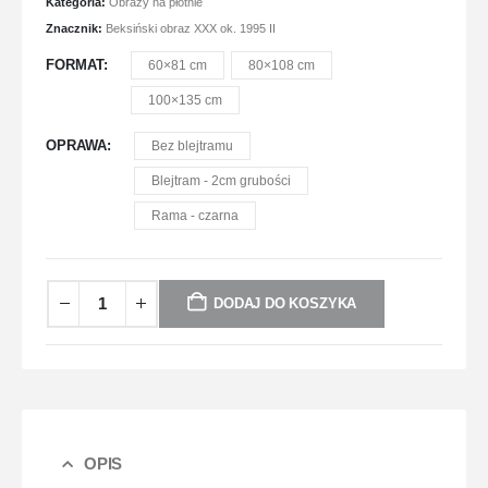
Kategoria:
Obrazy na płótnie
Znacznik:
Beksiński obraz XXX ok. 1995 II
FORMAT
60×81 cm
80×108 cm
100×135 cm
OPRAWA
Bez blejtramu
Blejtram - 2cm grubości
Rama - czarna
DODAJ DO KOSZYKA
OPIS