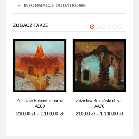
INFORMACJE DODATKOWE
ZOBACZ TAKŻE
Zdzisław Beksiński obraz
Zdzisław Beksiński obraz
Z
AE80
AA78
210,00
zł
–
1.100,00
zł
210,00
zł
–
1.100,00
zł
2