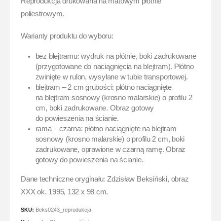
Reprodukcja drukowana na matowym płótnie
poliestrowym.
Warianty produktu do wyboru:
bez blejtramu: wydruk na płótnie, boki zadrukowane
(przygotowane do naciągnięcia na blejtram). Płótno
zwinięte w rulon, wysyłane w tubie transportowej.
blejtram – 2 cm grubości: płótno naciągnięte
na blejtram sosnowy (krosno malarskie) o profilu 2
cm, boki zadrukowane. Obraz gotowy
do powieszenia na ścianie.
rama – czarna: płótno naciągnięte na blejtram
sosnowy (krosno malarskie) o profilu 2 cm, boki
zadrukowane, oprawione w czarną ramę. Obraz
gotowy do powieszenia na ścianie.
Dane techniczne oryginału: Zdzisław Beksiński, obraz
XXX ok. 1995, 132 x 98 cm.
SKU:
Beks0243_reprodukcja