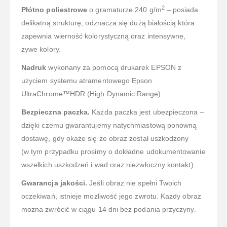
2
Płótno poliestrowe
o gramaturze 240 g/m
– posiada
delikatną strukturę, odznacza się dużą białością która
zapewnia wierność kolorystyczną oraz intensywne,
żywe kolory.
Nadruk
wykonany za pomocą drukarek EPSON z
użyciem systemu atramentowego Epson
UltraChrome™HDR (High Dynamic Range).
Bezpieczna paczka.
Każda paczka jest ubezpieczona –
dzięki czemu gwarantujemy natychmiastową ponowną
dostawę, gdy okaże się że obraz został uszkodzony
(w tym przypadku prosimy o dokładne udokumentowanie
wszelkich uszkodzeń i wad oraz niezwłoczny kontakt).
Gwarancja jakości.
Jeśli obraz nie spełni Twoich
oczekiwań, istnieje możliwość jego zwrotu. Każdy obraz
można zwrócić w ciągu 14 dni bez podania przyczyny.