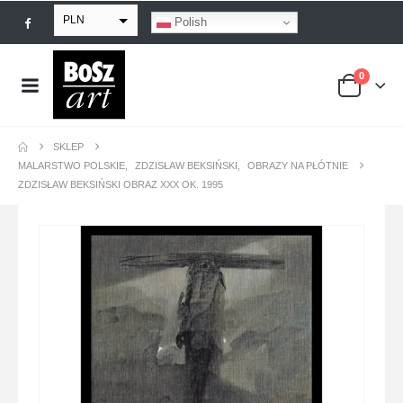
PLN
Polish
EUR
0
USD
GBP
SKLEP
MALARSTWO POLSKIE
,
ZDZISŁAW BEKSIŃSKI
,
OBRAZY NA PŁÓTNIE
ZDZISŁAW BEKSIŃSKI OBRAZ XXX OK. 1995