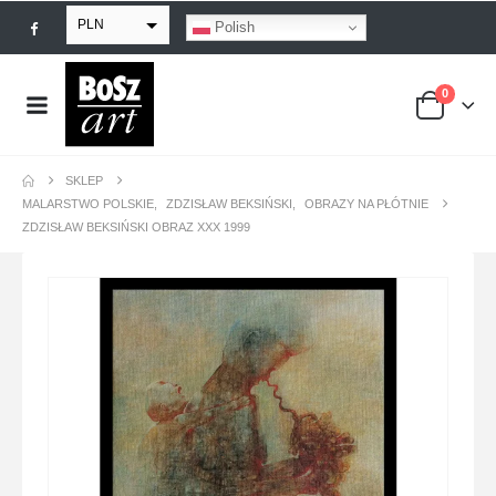
PLN
Polish
EUR
0
USD
GBP
SKLEP
MALARSTWO POLSKIE
,
ZDZISŁAW BEKSIŃSKI
,
OBRAZY NA PŁÓTNIE
ZDZISŁAW BEKSIŃSKI OBRAZ XXX 1999