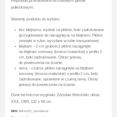
Reprodukcja drukowana na matowym płótnie
poliestrowym.
Warianty produktu do wyboru:
bez blejtramu: wydruk na płótnie, boki zadrukowane
(przygotowane do naciągnięcia na blejtram). Płótno
zwinięte w rulon, wysyłane w tubie transportowej.
blejtram – 2 cm grubości: płótno naciągnięte
na blejtram sosnowy (krosno malarskie) o profilu 2
cm, boki zadrukowane. Obraz gotowy
do powieszenia na ścianie.
rama – czarna: płótno naciągnięte na blejtram
sosnowy (krosno malarskie) o profilu 2 cm, boki
zadrukowane, oprawione w czarną ramę. Obraz
gotowy do powieszenia na ścianie.
Dane techniczne oryginału: Zdzisław Beksiński, obraz
XXX, 1999, 132 x 98 cm.
SKU:
Beks0252_reprodukcja