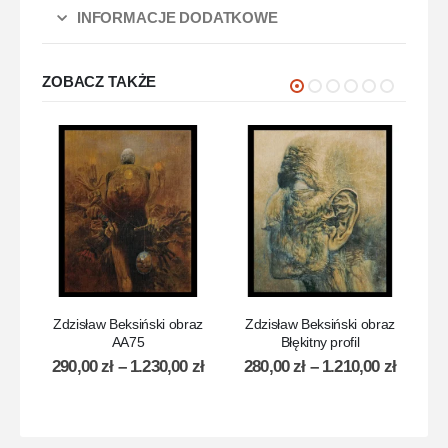
INFORMACJE DODATKOWE
ZOBACZ TAKŻE
Zdzisław Beksiński obraz
Zdzisław Beksiński obraz
Z
AA75
Błękitny profil
290,00
zł
–
1.230,00
zł
280,00
zł
–
1.210,00
zł
3