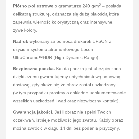
2
Płótno poliestrowe
o gramaturze 240 g/m
– posiada
delikatną strukturę, odznacza się dużą białością która
zapewnia wierność kolorystyczną oraz intensywne,
żywe kolory.
Nadruk
wykonany za pomocą drukarek EPSON z
użyciem systemu atramentowego Epson
UltraChrome™HDR (High Dynamic Range).
Bezpieczna paczka.
Każda paczka jest ubezpieczona –
dzięki czemu gwarantujemy natychmiastową ponowną
dostawę, gdy okaże się że obraz został uszkodzony
(w tym przypadku prosimy o dokładne udokumentowanie
wszelkich uszkodzeń i wad oraz niezwłoczny kontakt).
Gwarancja jakości.
Jeśli obraz nie spełni Twoich
oczekiwań, istnieje możliwość jego zwrotu. Każdy obraz
można zwrócić w ciągu 14 dni bez podania przyczyny.