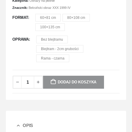
Kategoria:
Obrazy na płótnie
Znacznik:
Beksiński obraz XXX 1999 IV
FORMAT
60×81 cm
80×108 cm
100×135 cm
OPRAWA
Bez blejtramu
Blejtram - 2cm grubości
Rama - czarna
DODAJ DO KOSZYKA
OPIS