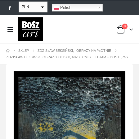
PLN
Polish
EUR
0
USD
GBP
SKLEP
ZDZISŁAW BEKSIŃSKI
,
OBRAZY NA PŁÓTNIE
ZDZISŁAW BEKSIŃSKI OBRAZ XXX 1980, 60×60 CM BLEJTRAM – DOSTĘPNY