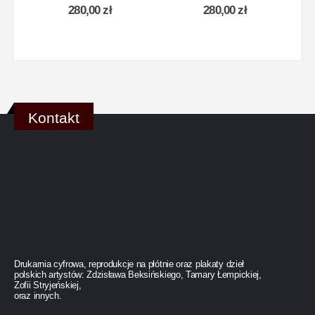
280,00
zł
280,00
zł
Kontakt
Drukarnia cyfrowa, reprodukcje na płótnie oraz plakaty dzieł
polskich artystów: Zdzisława Beksińskiego, Tamary Łempickiej,
Zofii Stryjeńskiej,
oraz innych.