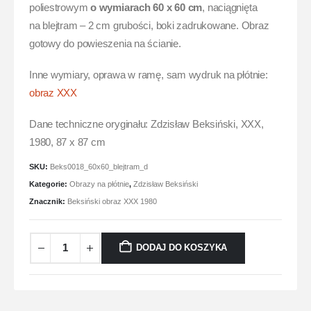
poliestrowym
o wymiarach 60 x 60 cm
, naciągnięta
na blejtram – 2 cm grubości, boki zadrukowane. Obraz
gotowy do powieszenia na ścianie.
Inne wymiary, oprawa w ramę, sam wydruk na płótnie:
obraz XXX
Dane techniczne oryginału: Zdzisław Beksiński, XXX,
1980, 87 x 87 cm
SKU:
Beks0018_60x60_blejtram_d
Kategorie:
Obrazy na płótnie
,
Zdzisław Beksiński
Znacznik:
Beksiński obraz XXX 1980
DODAJ DO KOSZYKA