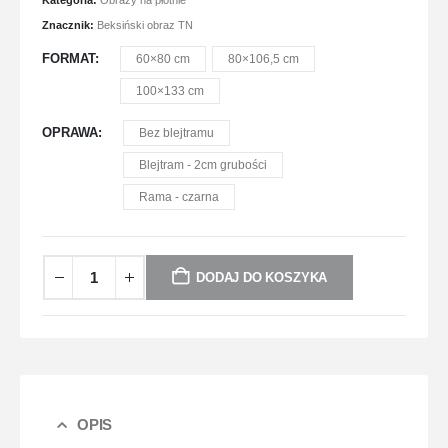
Kategoria:
Obrazy na płótnie
Znacznik:
Beksiński obraz TN
FORMAT
60×80 cm
80×106,5 cm
100×133 cm
OPRAWA
Bez blejtramu
Blejtram - 2cm grubości
Rama - czarna
DODAJ DO KOSZYKA
OPIS