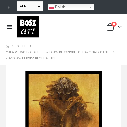
PLN
Polish
EUR
0
USD
GBP
SKLEP
MALARSTWO POLSKIE
,
ZDZISŁAW BEKSIŃSKI
,
OBRAZY NA PŁÓTNIE
ZDZISŁAW BEKSIŃSKI OBRAZ TN