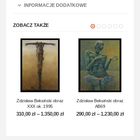
INFORMACJE DODATKOWE
ZOBACZ TAKŻE
Zdzisław Beksiński obraz
Zdzisław Beksiński obraz
Zdz
XXX ok. 1995
AB69
3
310,00
zł
–
1.350,00
zł
290,00
zł
–
1.230,00
zł