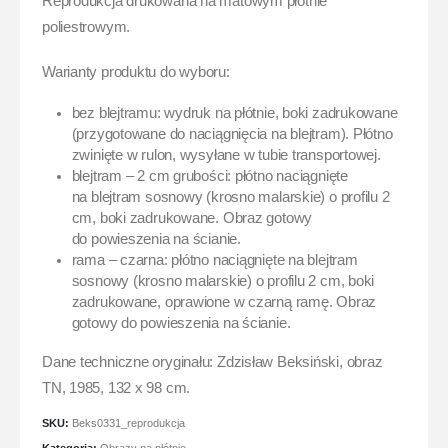
Reprodukcja drukowana na matowym płótnie
poliestrowym.
Warianty produktu do wyboru:
bez blejtramu: wydruk na płótnie, boki zadrukowane
(przygotowane do naciągnięcia na blejtram). Płótno
zwinięte w rulon, wysyłane w tubie transportowej.
blejtram – 2 cm grubości: płótno naciągnięte
na blejtram sosnowy (krosno malarskie) o profilu 2
cm, boki zadrukowane. Obraz gotowy
do powieszenia na ścianie.
rama – czarna: płótno naciągnięte na blejtram
sosnowy (krosno malarskie) o profilu 2 cm, boki
zadrukowane, oprawione w czarną ramę. Obraz
gotowy do powieszenia na ścianie.
Dane techniczne oryginału: Zdzisław Beksiński, obraz
TN, 1985, 132 x 98 cm.
SKU:
Beks0331_reprodukcja