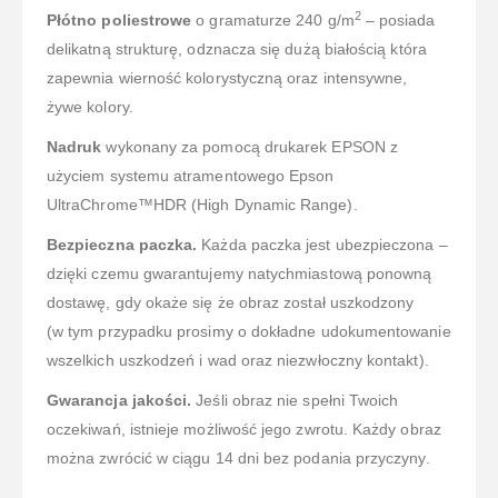
2
Płótno poliestrowe
o gramaturze 240 g/m
– posiada
delikatną strukturę, odznacza się dużą białością która
zapewnia wierność kolorystyczną oraz intensywne,
żywe kolory.
Nadruk
wykonany za pomocą drukarek EPSON z
użyciem systemu atramentowego Epson
UltraChrome™HDR (High Dynamic Range).
Bezpieczna paczka.
Każda paczka jest ubezpieczona –
dzięki czemu gwarantujemy natychmiastową ponowną
dostawę, gdy okaże się że obraz został uszkodzony
(w tym przypadku prosimy o dokładne udokumentowanie
wszelkich uszkodzeń i wad oraz niezwłoczny kontakt).
Gwarancja jakości.
Jeśli obraz nie spełni Twoich
oczekiwań, istnieje możliwość jego zwrotu. Każdy obraz
można zwrócić w ciągu 14 dni bez podania przyczyny.