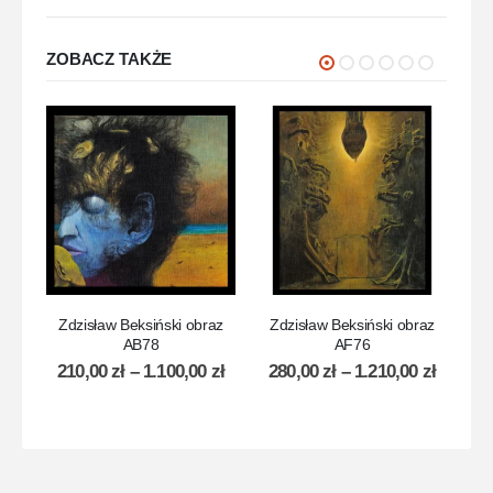
ZOBACZ TAKŻE
Zdzisław Beksiński obraz
Zdzisław Beksiński obraz
Z
AB78
AF76
210,00
zł
–
1.100,00
zł
280,00
zł
–
1.210,00
zł