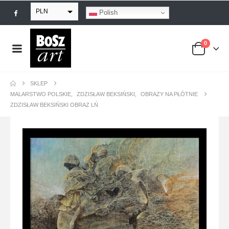
PLN
Polish
EUR
0
USD
GBP
SKLEP
MALARSTWO POLSKIE
,
ZDZISŁAW BEKSIŃSKI
,
OBRAZY NA PŁÓTNIE
ZDZISŁAW BEKSIŃSKI OBRAZ LŃ