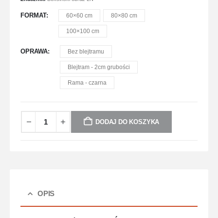
FORMAT
60×60 cm
80×80 cm
100×100 cm
OPRAWA
Bez blejtramu
Blejtram - 2cm grubości
Rama - czarna
DODAJ DO KOSZYKA
OPIS