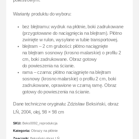
poliestrowym.
Warianty produktu do wyboru:
bez blejtramu: wydruk na płótnie, boki zadrukowane
(przygotowane do naciągnięcia na blejtram). Płótno
zwinięte w rulon, wysyłane w tubie transportowej.
blejtram – 2 cm grubości: płótno naciągnięte
na blejtram sosnowy (krosno malarskie) o profilu 2
cm, boki zadrukowane. Obraz gotowy
do powieszenia na ścianie.
rama – czarna: płótno naciągnięte na blejtram
sosnowy (krosno malarskie) o profilu 2 cm, boki
zadrukowane, oprawione w czarną ramę. Obraz
gotowy do powieszenia na ścianie.
Dane techniczne oryginału: Zdzisław Beksiński, obraz
LŃ, 2004, olej, 98 × 98 cm
SKU:
Beks0092_reprodukcja
Kategoria:
Obrazy na płótnie
Znacznik:
Beksiński obraz LŃ