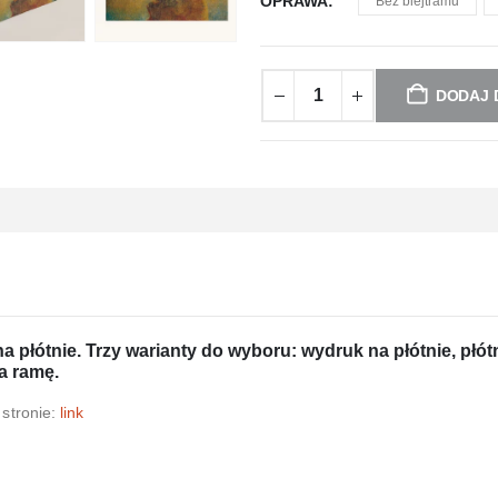
OPRAWA
Bez blejtramu
DODAJ 
 płótnie. Trzy warianty do wyboru: wydruk na płótnie, płótn
a ramę.
 stronie:
link