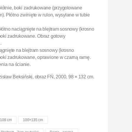
płótnie, boki zadrukowane (przygotowane
m). Płótno zwinięte w rulon, wysyłane w tubie
płótno naciągnięte na blejtram sosnowy (krosno
, boki zadrukowane. Obraz gotowy
.
iągnięte na blejtram sosnowy (krosno
, boki zadrukowane, oprawione w czarną ramę.
nia na ścianie.
isław Beksiński, obraz FŃ, 2000, 98 × 132 cm.
108 cm
100×135 cm