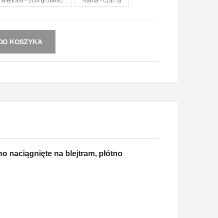
Blejtram - 2cm grubości
Rama - czarna
DO KOSZYKA
o naciągnięte na blejtram, płótno