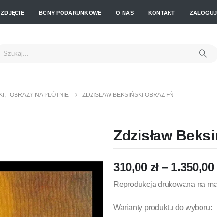
 ZDJĘCIE
BONY PODARUNKOWE
O NAS
KONTAKT
ZALOGUJ 
KI
,
OBRAZY NA PŁÓTNIE
ZDZISŁAW BEKSIŃSKI OBRAZ FŃ
Zdzisław Beksi
310,00
zł
–
1.350,00
Reprodukcja drukowana na mat
Warianty produktu do wyboru: