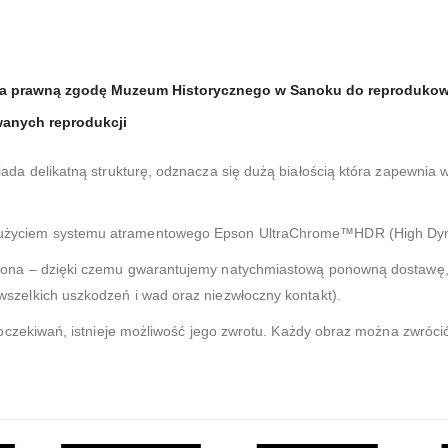
ada prawną zgodę Muzeum Historycznego w Sanoku do reprodukow
wanych reprodukcji
ada delikatną strukturę, odznacza się dużą białością która zapewnia 
użyciem systemu atramentowego Epson UltraChrome™HDR (High Dy
zona – dzięki czemu gwarantujemy natychmiastową ponowną dostawę, 
zelkich uszkodzeń i wad oraz niezwłoczny kontakt).
 oczekiwań, istnieje możliwość jego zwrotu. Każdy obraz można zwróci