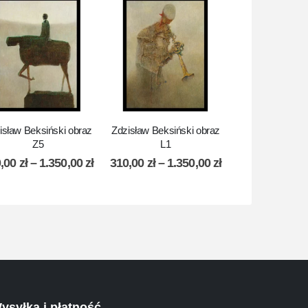
isław Beksiński obraz
Zdzisław Beksiński obraz
Zdzisław Beksiń
Z5
L1
XXX 19
0,00
zł
–
1.350,00
zł
310,00
zł
–
1.350,00
zł
210,00
zł
–
1.
ysyłka i płatność