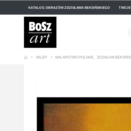
KATALOG OBRAZÓW ZDZISŁAWA BEKSIŃSKIEGO
TWOJE
SKLEP
MALARSTWO POLSKIE
,
ZDZISŁAW BEKSIŃS