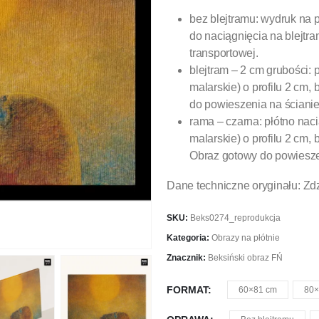
bez blejtramu: wydruk na 
do naciągnięcia na blejtra
transportowej.
blejtram – 2 cm grubości: 
malarskie) o profilu 2 cm
do powieszenia na ścianie
rama – czarna: płótno nac
malarskie) o profilu 2 cm
Obraz gotowy do powiesze
Dane techniczne oryginału: Zdz
SKU:
Beks0274_reprodukcja
Kategoria:
Obrazy na płótnie
Znacznik:
Beksiński obraz FŃ
FORMAT
60×81 cm
80×