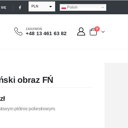
PLN
Polish
SIĘ
EUR
USD
0
ZADZWOŃ
+48 13 461 63 82
GBP
ński obraz FŃ
zł
owym płótnie poliestrowym.