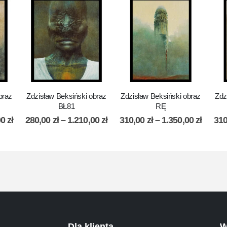
braz
Zdzisław Beksiński obraz
Zdzisław Beksiński obraz
Zdz
BŁ81
RĘ
00
zł
280,00
zł
–
1.210,00
zł
310,00
zł
–
1.350,00
zł
31
Dla klienta
W