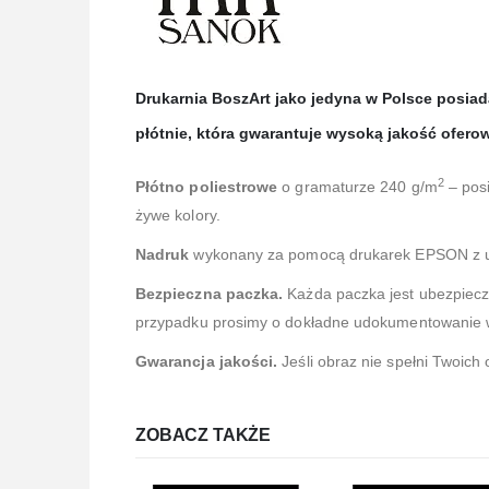
Drukarnia BoszArt jako jedyna w Polsce posi
płótnie, która gwarantuje wysoką jakość ofero
2
Płótno poliestrowe
o gramaturze 240 g/m
– posi
żywe kolory.
Nadruk
wykonany za pomocą drukarek EPSON z 
Bezpieczna paczka.
Każda paczka jest ubezpiec
przypadku prosimy o dokładne udokumentowanie ws
Gwarancja jakości.
Jeśli obraz nie spełni Twoich
ZOBACZ TAKŻE