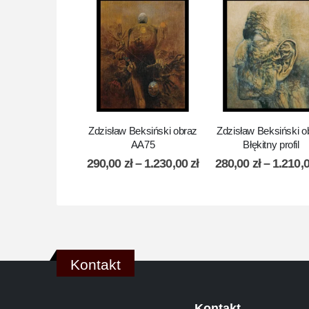
Zdzisław Beksiński obraz
Zdzisław Beksiński o
AA75
Błękitny profil
290,00
zł
–
1.230,00
zł
280,00
zł
–
1.210,
Kontakt
Kontakt