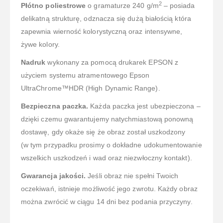
2
Płótno poliestrowe
o gramaturze 240 g/m
– posiada
delikatną strukturę, odznacza się dużą białością która
zapewnia wierność kolorystyczną oraz intensywne,
żywe kolory.
Nadruk
wykonany za pomocą drukarek EPSON z
użyciem systemu atramentowego Epson
UltraChrome™HDR (High Dynamic Range).
Bezpieczna paczka.
Każda paczka jest ubezpieczona –
dzięki czemu gwarantujemy natychmiastową ponowną
dostawę, gdy okaże się że obraz został uszkodzony
(w tym przypadku prosimy o dokładne udokumentowanie
wszelkich uszkodzeń i wad oraz niezwłoczny kontakt).
Gwarancja jakości.
Jeśli obraz nie spełni Twoich
oczekiwań, istnieje możliwość jego zwrotu. Każdy obraz
można zwrócić w ciągu 14 dni bez podania przyczyny.