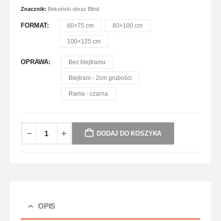
Znacznik:
Beksiński obraz Blind
FORMAT
60×75 cm
80×100 cm
100×125 cm
OPRAWA
Bez blejtramu
Blejtram - 2cm grubości
Rama - czarna
DODAJ DO KOSZYKA
OPIS