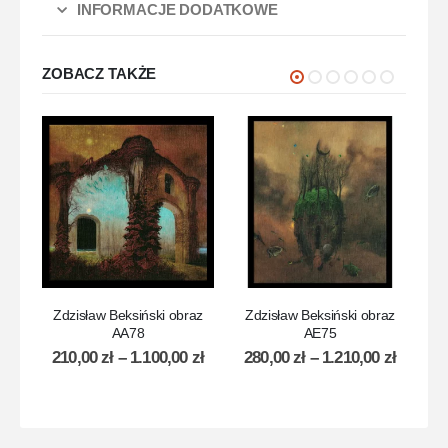
INFORMACJE DODATKOWE
ZOBACZ TAKŻE
Zdzisław Beksiński obraz
Zdzisław Beksiński obraz
Z
AA78
AE75
210,00
zł
–
1.100,00
zł
280,00
zł
–
1.210,00
zł
2