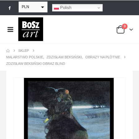
PLN
Polish
EUR
0
USD
GBP
SKLEP
MALARSTWO POLSKIE
,
ZDZISŁAW BEKSIŃSKI
,
OBRAZY NA PŁÓTNIE
ZDZISŁAW BEKSIŃSKI OBRAZ BLIND