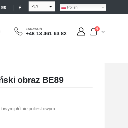
PLN
Polish
SIĘ
EUR
USD
0
ZADZWOŃ
+48 13 461 63 82
GBP
ński obraz BE89
owym płótnie poliestrowym.