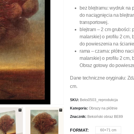
bez blejtramu: wydruk na 
do naciągnięcia na blejtra
transportowej.
blejtram – 2 cm grubości: 
malarskie) o profilu 2 cm
do powieszenia na ścianie
rama – czarna: płótno nac
malarskie) o profilu 2 cm
Obraz gotowy do powiesze
Dane techniczne oryginału: Zd
cm.
SKU:
Beks0503_reprodukcja
Kategoria:
Obrazy na płótnie
Znacznik:
Beksiński obraz BE89
FORMAT
60×71 cm