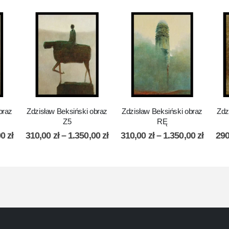
braz
Zdzisław Beksiński obraz
Zdzisław Beksiński obraz
Zdz
Z5
RĘ
00
zł
310,00
zł
–
1.350,00
zł
310,00
zł
–
1.350,00
zł
29