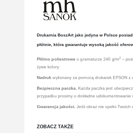
Drukarnia BoszArt jako jedyna w Polsce posi
płótnie, która gwarantuje wysoką jakość ofero
2
Płótno poliestrowe
o gramaturze 240 g/m
– posi
żywe kolory.
Nadruk
wykonany za pomocą drukarek EPSON z 
Bezpieczna paczka.
Każda paczka jest ubezpiec
przypadku prosimy o dokładne udokumentowanie ws
Gwarancja jakości.
Jeśli obraz nie spełni Twoich
ZOBACZ TAKŻE