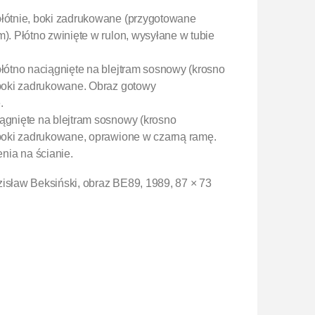
płótnie, boki zadrukowane (przygotowane
m). Płótno zwinięte w rulon, wysyłane w tubie
płótno naciągnięte na blejtram sosnowy (krosno
, boki zadrukowane. Obraz gotowy
.
iągnięte na blejtram sosnowy (krosno
, boki zadrukowane, oprawione w czarną ramę.
nia na ścianie.
zisław Beksiński, obraz BE89, 1989, 87 × 73