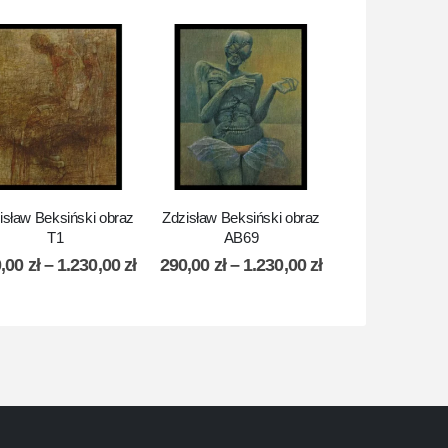
isław Beksiński obraz
Zdzisław Beksiński obraz
Zdzisław Beksiń
T1
AB69
E1
0,00
zł
–
1.230,00
zł
290,00
zł
–
1.230,00
zł
310,00
zł
–
1.