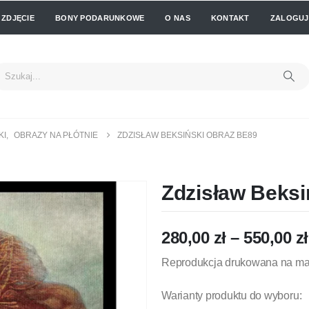
 ZDJĘCIE
BONY PODARUNKOWE
O NAS
KONTAKT
ZALOGUJ 
KI
,
OBRAZY NA PŁÓTNIE
ZDZISŁAW BEKSIŃSKI OBRAZ BE89
Zdzisław Beksi
280,00
zł
–
550,00
zł
Reprodukcja drukowana na mat
Warianty produktu do wyboru: