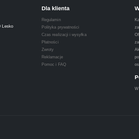
Dla klienta
W
Regulamin
Ka
0 Lesko
Polityka prywatności
za
Czas realizacji i wysyłka
Of
Płatności
za
Zwroty
Ak
Reklamacje
po
Pomoc i FAQ
os
P
W 