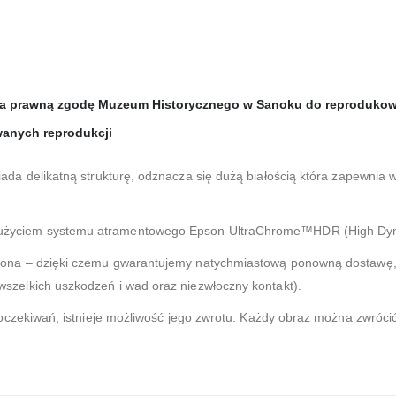
ada prawną zgodę Muzeum Historycznego w Sanoku do reprodukow
wanych reprodukcji
ada delikatną strukturę, odznacza się dużą białością która zapewnia 
użyciem systemu atramentowego Epson UltraChrome™HDR (High Dy
zona – dzięki czemu gwarantujemy natychmiastową ponowną dostawę, 
zelkich uszkodzeń i wad oraz niezwłoczny kontakt).
 oczekiwań, istnieje możliwość jego zwrotu. Każdy obraz można zwróci