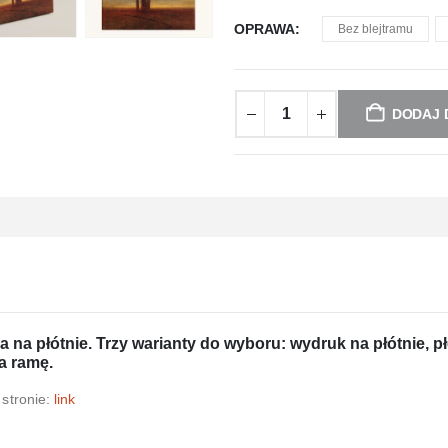
OPRAWA
Bez blejtramu
DODAJ 
na płótnie. Trzy warianty do wyboru: wydruk na płótnie, pł
a ramę.
 stronie:
link