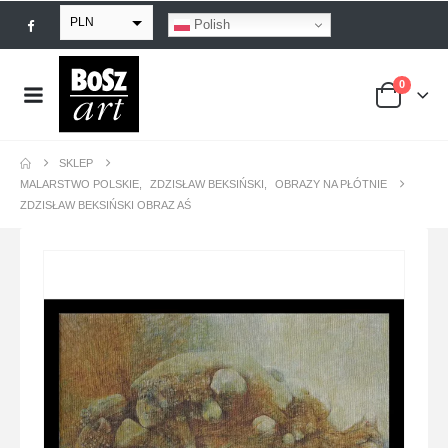
PLN
Polish
EUR
0
USD
GBP
SKLEP
MALARSTWO POLSKIE
,
ZDZISŁAW BEKSIŃSKI
,
OBRAZY NA PŁÓTNIE
ZDZISŁAW BEKSIŃSKI OBRAZ AŚ