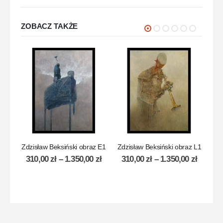
ZOBACZ TAKŻE
Zdzisław Beksiński obraz E1
Zdzisław Beksiński obraz L1
Z
310,00
zł
–
1.350,00
zł
310,00
zł
–
1.350,00
zł
2