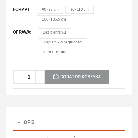
FORMAT
60×82 cm
80×110 cm
100×136,5 cm
OPRAWA
Bez blejtramu
Blejtram - 2cm grubości
Rama - czarna
DODAJ DO KOSZYKA
OPIS