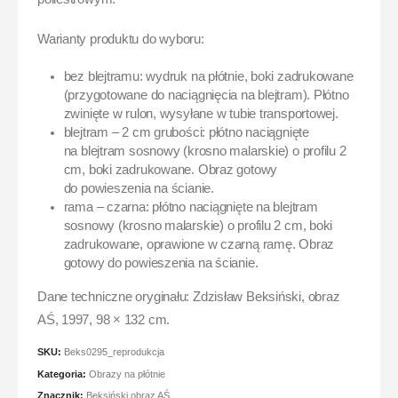
Warianty produktu do wyboru:
bez blejtramu: wydruk na płótnie, boki zadrukowane
(przygotowane do naciągnięcia na blejtram). Płótno
zwinięte w rulon, wysyłane w tubie transportowej.
blejtram – 2 cm grubości: płótno naciągnięte
na blejtram sosnowy (krosno malarskie) o profilu 2
cm, boki zadrukowane. Obraz gotowy
do powieszenia na ścianie.
rama – czarna: płótno naciągnięte na blejtram
sosnowy (krosno malarskie) o profilu 2 cm, boki
zadrukowane, oprawione w czarną ramę. Obraz
gotowy do powieszenia na ścianie.
Dane techniczne oryginału: Zdzisław Beksiński, obraz
AŚ, 1997, 98 × 132 cm.
SKU:
Beks0295_reprodukcja
Kategoria:
Obrazy na płótnie
Znacznik:
Beksiński obraz AŚ