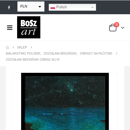
PLN
Polish
EUR
0
USD
GBP
SKLEP
MALARSTWO POLSKIE
,
ZDZISŁAW BEKSIŃSKI
,
OBRAZY NA PŁÓTNIE
ZDZISŁAW BEKSIŃSKI OBRAZ AG76