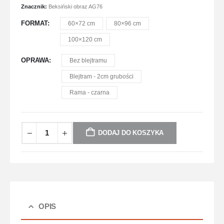
Znacznik:
Beksiński obraz AG76
FORMAT
60×72 cm
80×96 cm
100×120 cm
OPRAWA
Bez blejtramu
Blejtram - 2cm grubości
Rama - czarna
DODAJ DO KOSZYKA
OPIS