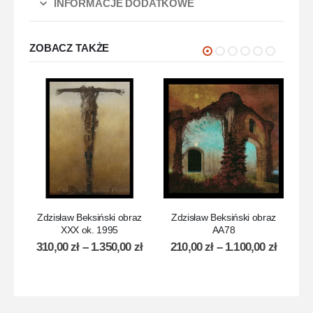
INFORMACJE DODATKOWE
ZOBACZ TAKŻE
Zdzisław Beksiński obraz
Zdzisław Beksiński obraz
Z
XXX ok. 1995
AA78
310,00
zł
–
1.350,00
zł
210,00
zł
–
1.100,00
zł
2