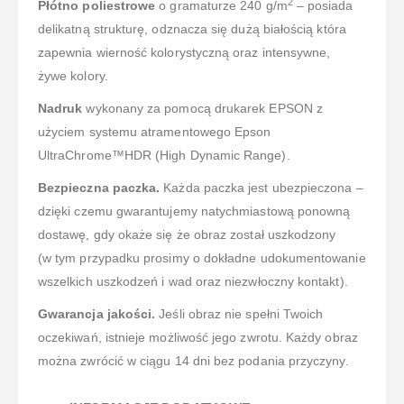
2
Płótno poliestrowe
o gramaturze 240 g/m
– posiada
delikatną strukturę, odznacza się dużą białością która
zapewnia wierność kolorystyczną oraz intensywne,
żywe kolory.
Nadruk
wykonany za pomocą drukarek EPSON z
użyciem systemu atramentowego Epson
UltraChrome™HDR (High Dynamic Range).
Bezpieczna paczka.
Każda paczka jest ubezpieczona –
dzięki czemu gwarantujemy natychmiastową ponowną
dostawę, gdy okaże się że obraz został uszkodzony
(w tym przypadku prosimy o dokładne udokumentowanie
wszelkich uszkodzeń i wad oraz niezwłoczny kontakt).
Gwarancja jakości.
Jeśli obraz nie spełni Twoich
oczekiwań, istnieje możliwość jego zwrotu. Każdy obraz
można zwrócić w ciągu 14 dni bez podania przyczyny.