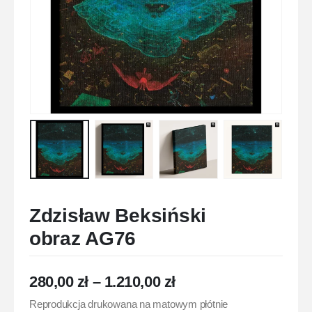
Zdzisław Beksiński
obraz AG76
280,00
zł
–
1.210,00
zł
Reprodukcja drukowana na matowym płótnie