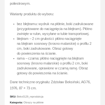
poliestrowym.
Warianty produktu do wyboru:
bez blejtramu: wydruk na płótnie, boki zadrukowane
(przygotowane do naciągnięcia na blejtram). Płótno
zwinięte w rulon, wysyłane w tubie transportowej.
blejtram – 2 cm grubości: płótno naciągnięte
na blejtram sosnowy (krosno malarskie) o profilu 2
cm, boki zadrukowane. Obraz gotowy
do powieszenia na ścianie.
rama – czarna: płótno naciągnięte na blejtram
sosnowy (krosno malarskie) o profilu 2 cm, boki
zadrukowane, oprawione w czarną ramę. Obraz
gotowy do powieszenia na ścianie.
Dane techniczne oryginału: Zdzisław Beksiński, AG76,
1976, 87 × 73 cm.
SKU:
Beks0129_reprodukcja
Kategoria:
Obrazy na płótnie