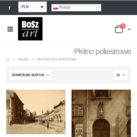
PLN
Polish
EUR
0
USD
GBP
Płótno poliestrowe
SKLEP
PŁÓTNO POLIESTROWE