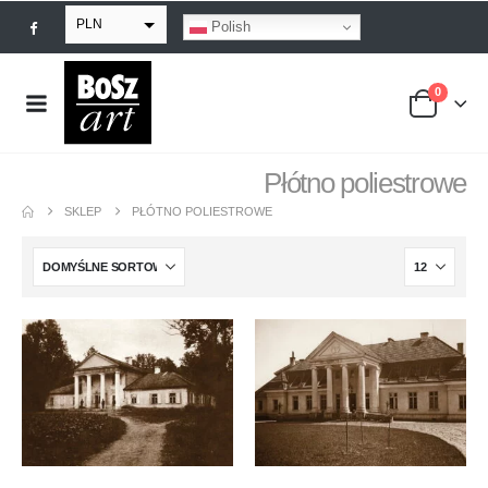
PLN
Polish
EUR
0
USD
GBP
Płótno poliestrowe
SKLEP
PŁÓTNO POLIESTROWE