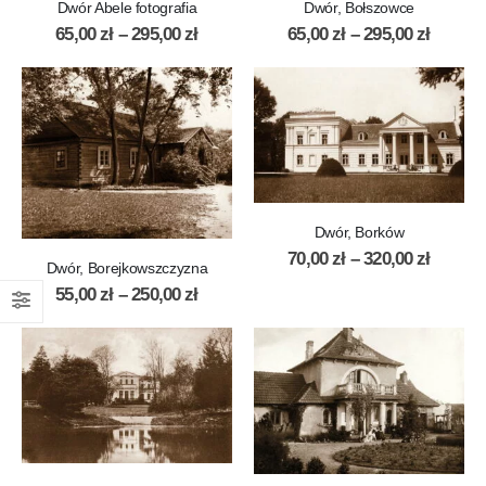
Dwór Abele fotografia
Dwór, Bołszowce
65,00
zł
–
295,00
zł
65,00
zł
–
295,00
zł
Dwór, Borków
70,00
zł
–
320,00
zł
Dwór, Borejkowszczyzna
55,00
zł
–
250,00
zł