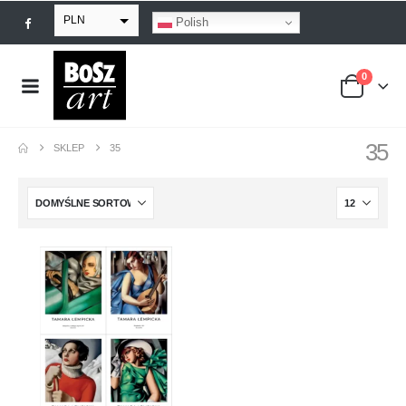
PLN
Polish
EUR
0
USD
GBP
35
SKLEP
35