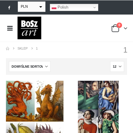
PLN
Polish
EUR
0
USD
GBP
1
SKLEP
1