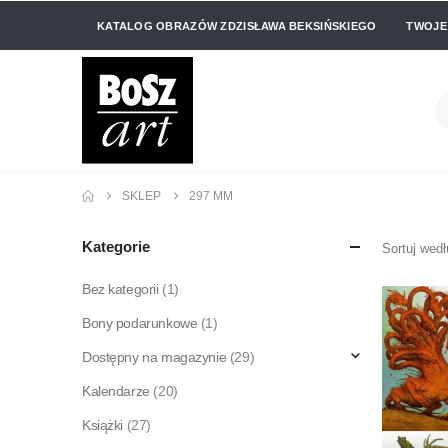
KATALOG OBRAZÓW ZDZISŁAWA BEKSIŃSKIEGO
TWOJE
SKLEP
297 MM
Kategorie
Sortuj wedł
Bez kategorii
(1)
Bony podarunkowe
(1)
Dostępny na magazynie
(29)
Kalendarze
(20)
Książki
(27)