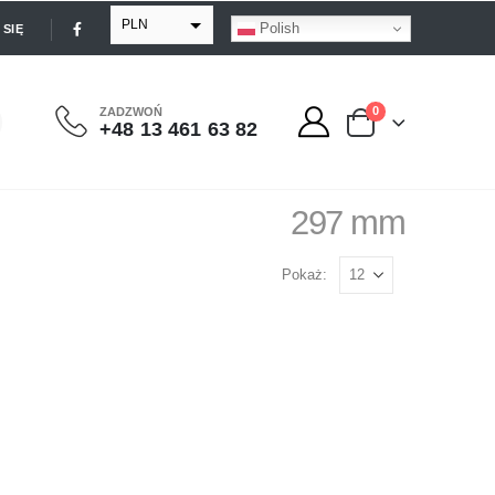
PLN
Polish
SIĘ
EUR
USD
0
ZADZWOŃ
+48 13 461 63 82
GBP
297 mm
Pokaż: