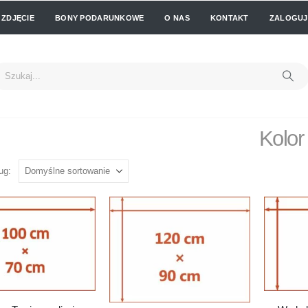
 ZDJĘCIE
BONY PODARUNKOWE
O NAS
KONTAKT
ZALOGUJ 
Kolor
ug: