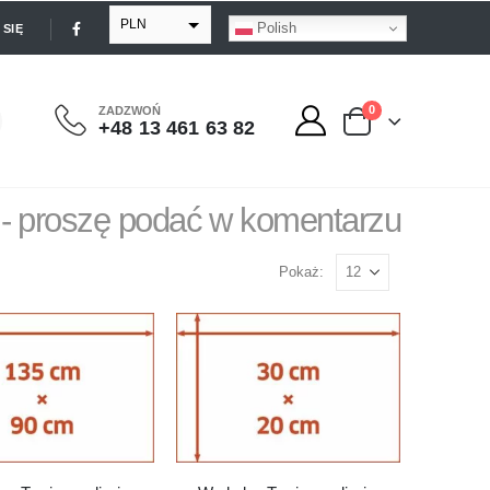
PLN
Polish
SIĘ
EUR
USD
0
ZADZWOŃ
+48 13 461 63 82
GBP
 - proszę podać w komentarzu
Pokaż: