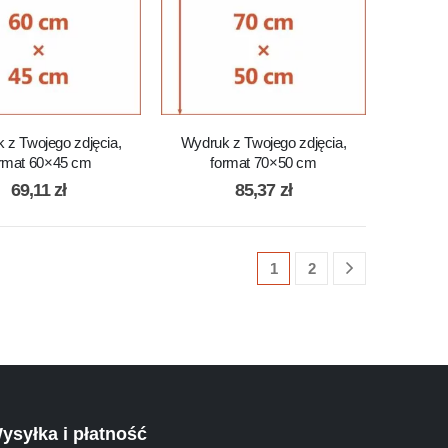
 z Twojego zdjęcia,
Wydruk z Twojego zdjęcia,
rmat 60×45 cm
format 70×50 cm
69,11
zł
85,37
zł
1
2
ysyłka i płatność