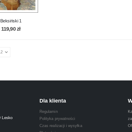
Beksiński 1
119,90
zł
Dla klienta
W
Regulamin
Ka
0 Lesko
Polityka prywatności
za
Czas realizacji i wysyłka
Of