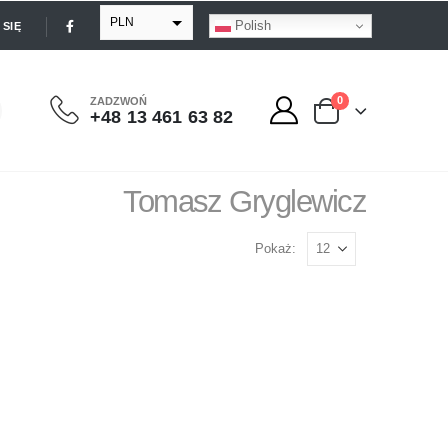
PLN
Polish
SIĘ
EUR
USD
0
ZADZWOŃ
+48 13 461 63 82
GBP
Tomasz Gryglewicz
Pokaż: