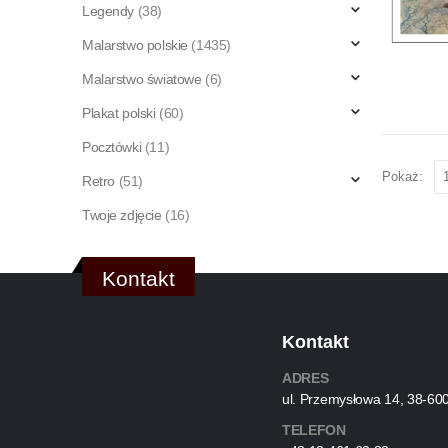
Legendy
(38)
Malarstwo polskie
(1435)
Malarstwo światowe
(6)
Plakat polski
(60)
Pocztówki
(11)
Pokaż:
Retro
(51)
Twoje zdjęcie
(16)
Kontakt
Kontakt
ADRES
ul. Przemysłowa 14, 38-60
TELEFON