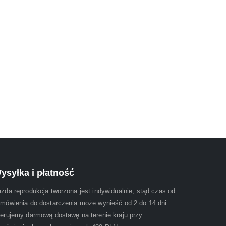
ysyłka i płatność
żda reprodukcja tworzona jest indywidualnie, stąd czas od
mówienia do dostarczenia może wynieść od 2 do 14 dni.
erujemy darmową dostawę na terenie kraju przy