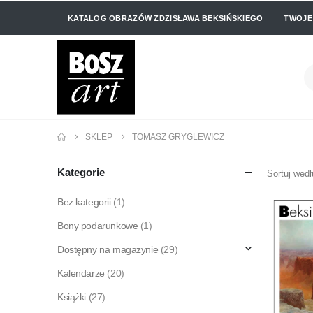
KATALOG OBRAZÓW ZDZISŁAWA BEKSIŃSKIEGO
TWOJE
SKLEP
TOMASZ GRYGLEWICZ
Kategorie
Sortuj wedł
Bez kategorii
(1)
Bony podarunkowe
(1)
Dostępny na magazynie
(29)
Kalendarze
(20)
Książki
(27)