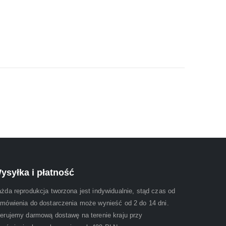
ysyłka i płatność
żda reprodukcja tworzona jest indywidualnie, stąd czas od
mówienia do dostarczenia może wynieść od 2 do 14 dni.
erujemy darmową dostawę na terenie kraju przy