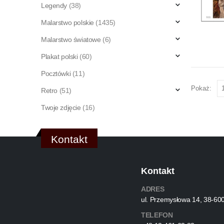
Legendy
(38)
Malarstwo polskie
(1435)
Malarstwo światowe
(6)
Plakat polski
(60)
Pocztówki
(11)
Pokaż:
Retro
(51)
Twoje zdjęcie
(16)
Kontakt
Kontakt
ADRES
ul. Przemysłowa 14, 38-60
TELEFON