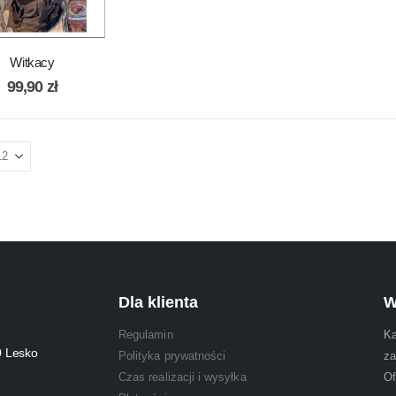
Witkacy
99,90
zł
Dla klienta
W
Regulamin
Ka
0 Lesko
Polityka prywatności
za
Czas realizacji i wysyłka
Of