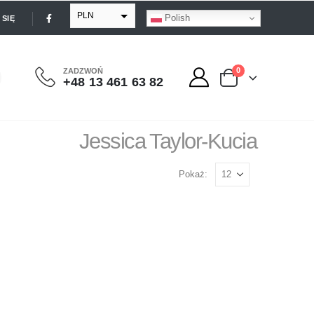
PLN
Polish
SIĘ
EUR
USD
0
ZADZWOŃ
+48 13 461 63 82
GBP
Jessica Taylor-Kucia
Pokaż: