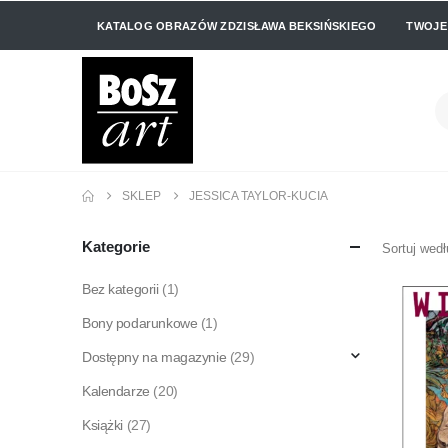
KATALOG OBRAZÓW ZDZISŁAWA BEKSIŃSKIEGO
TWOJE
SKLEP
JESSICA TAYLOR-KUCIA
Kategorie
Sortuj wedł
Bez kategorii
(1)
Bony podarunkowe
(1)
Dostępny na magazynie
(29)
Kalendarze
(20)
Książki
(27)