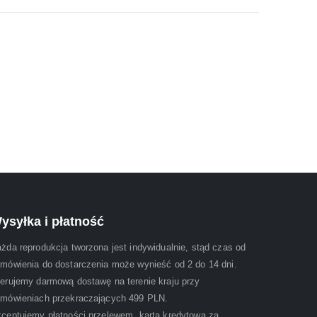
ysyłka i płatność
żda reprodukcja tworzona jest indywidualnie, stąd czas od
mówienia do dostarczenia może wynieść od 2 do 14 dni.
erujemy darmową dostawę na terenie kraju przy
mówieniach przekraczających 499 PLN.
ceptujemy płatności przelewem, kartą kredytową za