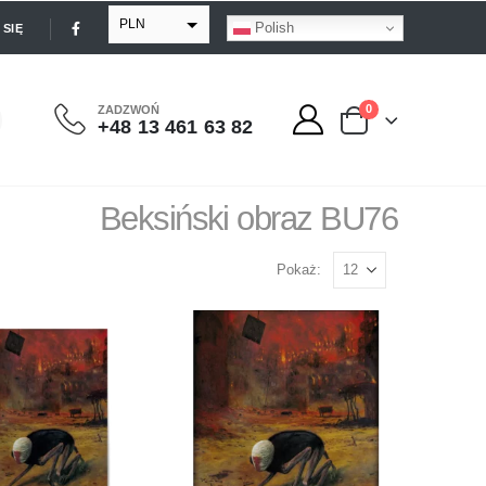
PLN
Polish
SIĘ
EUR
USD
0
ZADZWOŃ
+48 13 461 63 82
GBP
Beksiński obraz BU76
Pokaż: