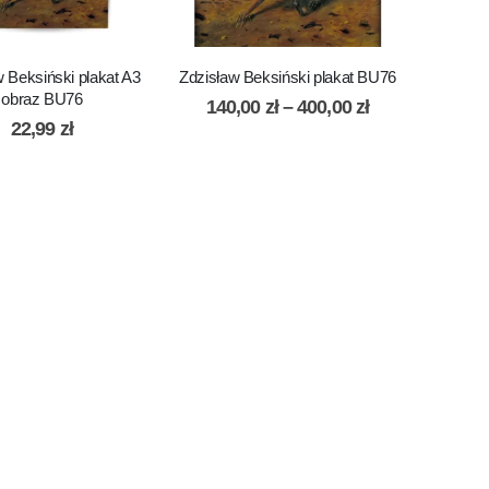
w Beksiński plakat A3
Zdzisław Beksiński plakat BU76
obraz BU76
140,00
zł
–
400,00
zł
22,99
zł