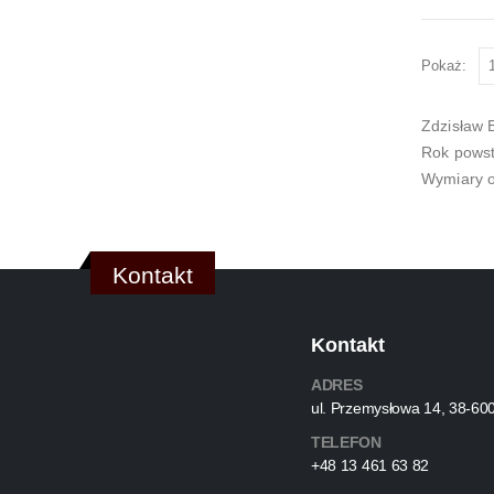
Pokaż:
Zdzisław 
Rok powst
Wymiary o
Kontakt
Kontakt
ADRES
ul. Przemysłowa 14, 38-60
TELEFON
+48 13 461 63 82