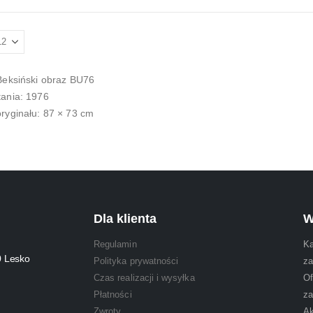
Beksiński obraz BU76
ania: 1976
ryginału: 87 × 73 cm
Dla klienta
W
Regulamin
Ka
0 Lesko
Polityka prywatności
za
Czas realizacji i wysyłka
Of
Płatności
za
Zwroty
Ak