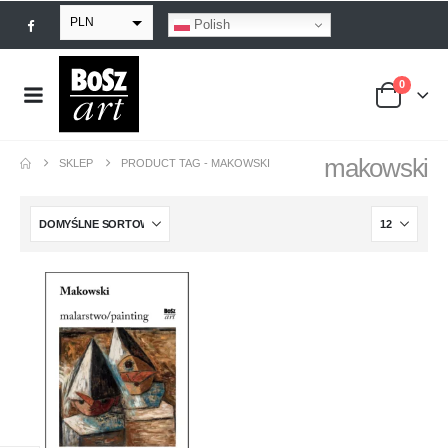
PLN
Polish
EUR
0
USD
GBP
makowski
SKLEP
PRODUCT TAG -
MAKOWSKI