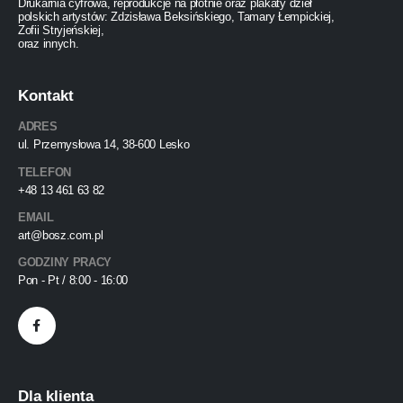
Drukarnia cyfrowa, reprodukcje na płótnie oraz plakaty dzieł
polskich artystów: Zdzisława Beksińskiego, Tamary Łempickiej,
Zofii Stryjeńskiej,
oraz innych.
Kontakt
ADRES
ul. Przemysłowa 14, 38-600 Lesko
TELEFON
+48 13 461 63 82
EMAIL
art@bosz.com.pl
GODZINY PRACY
Pon - Pt / 8:00 - 16:00
Dla klienta