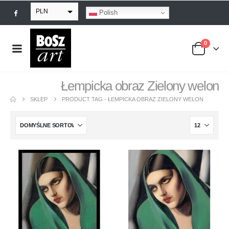
PLN
Polish
EUR
0
USD
GBP
Łempicka obraz Zielony welon
SKLEP
PRODUCT TAG -
ŁEMPICKA OBRAZ ZIELONY WELON