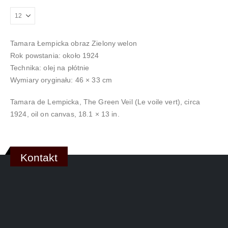
Tamara Łempicka obraz Zielony welon
Rok powstania: około 1924
Technika: olej na płótnie
Wymiary oryginału: 46 × 33 cm
Tamara de Lempicka, The Green Veil (Le voile vert), circa
1924, oil on canvas, 18.1 × 13 in.
Kontakt