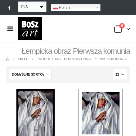
PLN
Polish
EUR
0
USD
GBP
Łempicka obraz Pierwsza komunia
SKLEP
PRODUCT TAG -
ŁEMPICKA OBRAZ PIERWSZA KOMUNIA