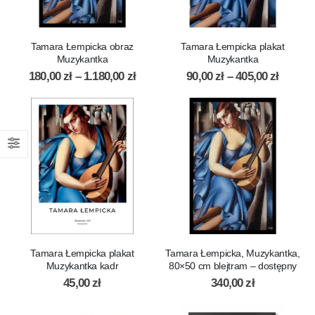
Tamara Łempicka obraz
Tamara Łempicka plakat
Muzykantka
Muzykantka
180,00
zł
–
1.180,00
zł
90,00
zł
–
405,00
zł
Tamara Łempicka plakat
Tamara Łempicka, Muzykantka,
Muzykantka kadr
80×50 cm blejtram – dostępny
45,00
zł
340,00
zł