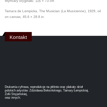
Wymiary oryginału: 116 × 73 cm
Tamara de Lempicka, The Musician (La Musicienne), 1929, oil
on canvas, 45.6 × 28.8 in.
Kontakt
Drukarnia cyfrowa, reprodukcje na płótnie oraz plakaty dzieł
polskich artystów: Zdzisława Beksińskiego, Tamary Łempickiej,
Zofii Stryjeńskiej,
oraz innych.