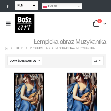
PLN
Polish
EUR
0
USD
GBP
Łempicka obraz Muzykantka
SKLEP
PRODUCT TAG -
ŁEMPICKA OBRAZ MUZYKANTKA