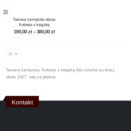
Tamara Łempicka obraz
Kobieta z książką
190,00
zł
–
380,00
zł
Tamara Łempicka, Kobieta z książką (Nu couché au livre),
około 1927, olej na płótnie.
Kontakt