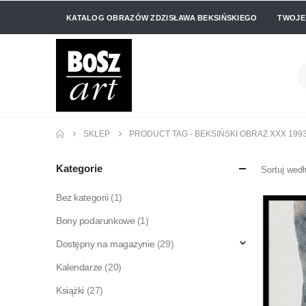
KATALOG OBRAZÓW ZDZISŁAWA BEKSIŃSKIEGO
TWOJE
SKLEP
PRODUCT TAG -
BEKSIŃSKI OBRAZ XXX 1993
Kategorie
Sortuj wedł
Bez kategorii
(1)
Bony podarunkowe
(1)
Dostępny na magazynie
(29)
Kalendarze
(20)
Książki
(27)