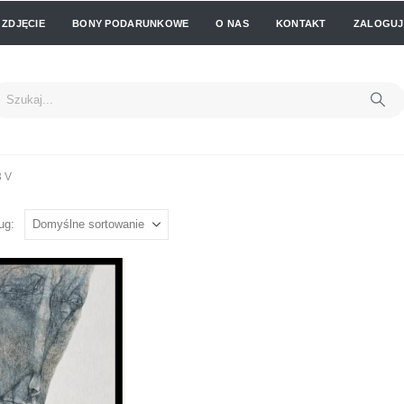
 ZDJĘCIE
BONY PODARUNKOWE
O NAS
KONTAKT
ZALOGUJ 
 V
ug: