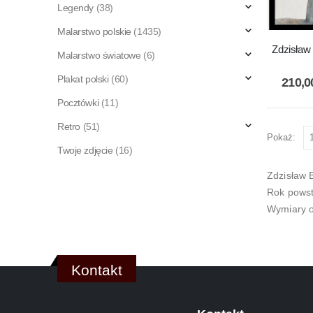
Legendy
(38)
Malarstwo polskie
(1435)
Zdzisław
Malarstwo światowe
(6)
Plakat polski
(60)
210,
Pocztówki
(11)
Retro
(51)
Pokaż:
Twoje zdjęcie
(16)
Zdzisław 
Rok powst
Wymiary o
Kontakt