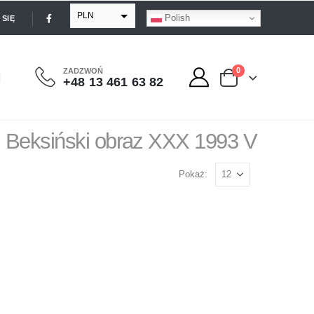
PLN
Polish
SIĘ
EUR
USD
0
ZADZWOŃ
+48 13 461 63 82
GBP
Beksiński obraz XXX 1993 V
Pokaż: