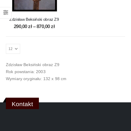
Zdzisław Beksiński obraz Z9
290,00
zł
–
870,00
zł
Zdzisław Beksiński obraz Z9
Rok powstania: 2003
Wymiary oryginału: 132 x 98 cm
Kontakt