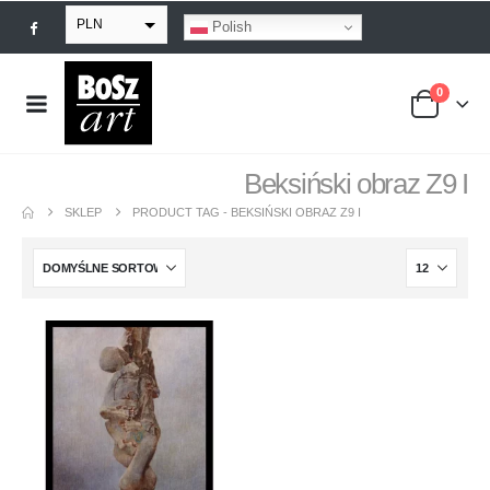
PLN
Polish
EUR
0
USD
GBP
Beksiński obraz Z9 I
SKLEP
PRODUCT TAG -
BEKSIŃSKI OBRAZ Z9 I