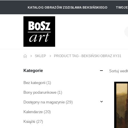
KATALOG OBRAZÓW ZDZISŁAWA BEKSIŃSKIEGO
TWOJE
SKLEP
PRODUCT TAG -
BEKSIŃSKI OBRAZ XY31
Kategorie
Sortuj wedł
Bez kategorii
(1)
Bony podarunkowe
(1)
Dostępny na magazynie
(29)
Kalendarze
(20)
Książki
(27)