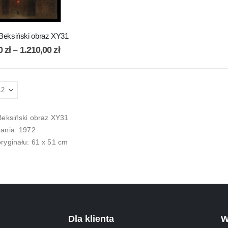
Beksiński obraz XY31
00
zł
–
1.210,00
zł
Beksiński obraz XY31
ania: 1972
ryginału: 61 x 51 cm
Dla klienta
W