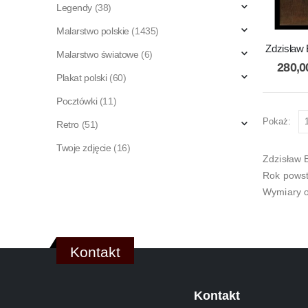
Legendy
(38)
Malarstwo polskie
(1435)
Zdzisław 
Malarstwo światowe
(6)
280,
Plakat polski
(60)
Pocztówki
(11)
Pokaż:
Retro
(51)
Twoje zdjęcie
(16)
Zdzisław 
Rok powst
Wymiary o
Kontakt
Kontakt