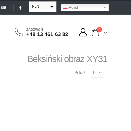
PLN
Polish
SIĘ
EUR
USD
0
ZADZWOŃ
+48 13 461 63 82
GBP
Beksiński obraz XY31
Pokaż: