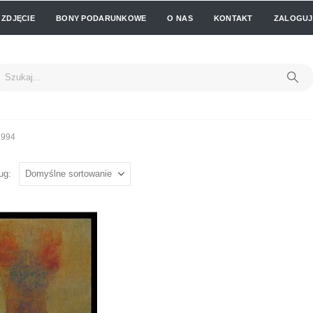
 ZDJĘCIE
BONY PODARUNKOWE
O NAS
KONTAKT
ZALOGUJ 
1994
ug: