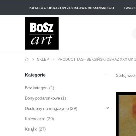
KATALOG OBRAZÓW ZDZISŁAWA BEKSIŃSKIEGO
TWOJE
SKLEP
PRODUCT TAG -
BEKSIŃSKI OBRAZ XXX OK 
Kategorie
Sortuj wedł
Bez kategorii
(1)
Bony podarunkowe
(1)
Dostępny na magazynie
(29)
Kalendarze
(20)
Książki
(27)