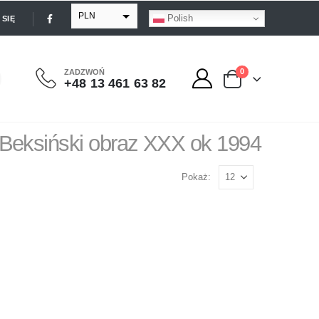
PLN
Polish
SIĘ
EUR
USD
0
ZADZWOŃ
+48 13 461 63 82
GBP
Beksiński obraz XXX ok 1994
Pokaż: