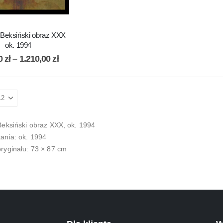
 Beksiński obraz XXX
ok. 1994
00
zł
–
1.210,00
zł
Beksiński obraz XXX, ok. 1994
ania: ok. 1994
ryginału: 73 × 87 cm