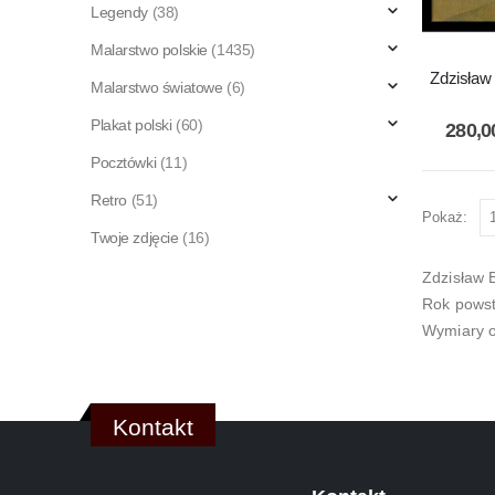
Legendy
(38)
Malarstwo polskie
(1435)
Zdzisław
Malarstwo światowe
(6)
Plakat polski
(60)
280,
Pocztówki
(11)
Retro
(51)
Pokaż:
Twoje zdjęcie
(16)
Zdzisław 
Rok powst
Wymiary o
Kontakt