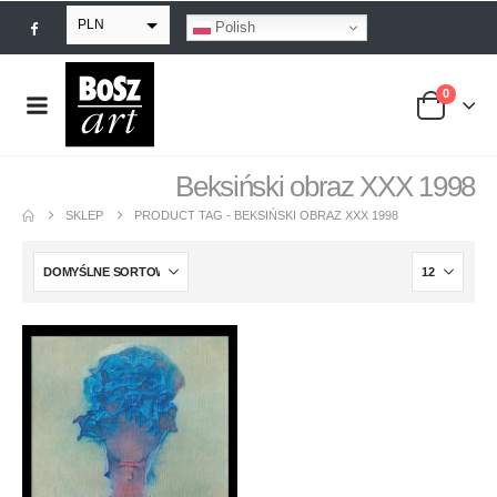
PLN
Polish
EUR
0
USD
GBP
Beksiński obraz XXX 1998
SKLEP
PRODUCT TAG -
BEKSIŃSKI OBRAZ XXX 1998