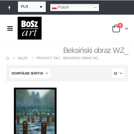
PLN
Polish
EUR
0
USD
GBP
Beksiński obraz WZ_
SKLEP
PRODUCT TAG -
BEKSIŃSKI OBRAZ WZ_