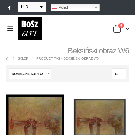
PLN
Polish
EUR
0
USD
GBP
Beksiński obraz W6
SKLEP
PRODUCT TAG -
BEKSIŃSKI OBRAZ W6