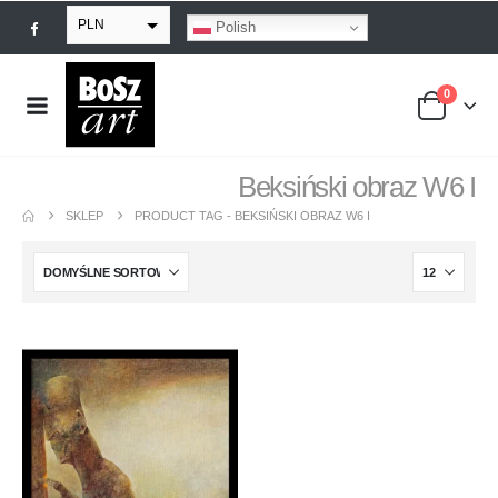
PLN
Polish
EUR
0
USD
GBP
Beksiński obraz W6 I
SKLEP
PRODUCT TAG -
BEKSIŃSKI OBRAZ W6 I