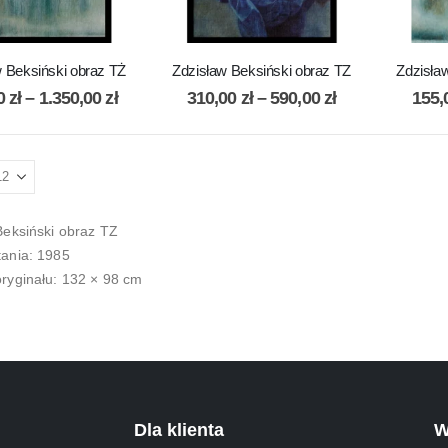
w Beksiński obraz TŻ
Zdzisław Beksiński obraz TZ
Zdzisław
00
zł
–
1.350,00
zł
310,00
zł
–
590,00
zł
155,
Beksiński obraz TZ
ania: 1985
ryginału: 132 × 98 cm
Dla klienta
W