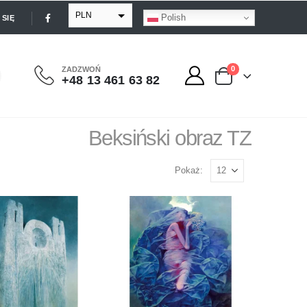
PLN
Polish
SIĘ
EUR
USD
0
ZADZWOŃ
+48 13 461 63 82
GBP
Beksiński obraz TZ
Pokaż: