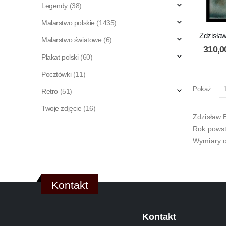
Legendy
(38)
Malarstwo polskie
(1435)
Zdzisła
Malarstwo światowe
(6)
310,
Plakat polski
(60)
Pocztówki
(11)
Pokaż:
Retro
(51)
Twoje zdjęcie
(16)
Zdzisław 
Rok powst
Wymiary o
Kontakt
Kontakt