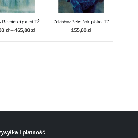
 Beksiński plakat TŻ
Zdzisław Beksiński plakat TZ
00
zł
–
465,00
zł
155,00
zł
ysyłka i płatność