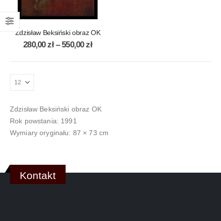
Zdzisław Beksiński obraz OK
280,00
zł
–
550,00
zł
Zdzisław Beksiński obraz OK
Rok powstania: 1991
Wymiary oryginału: 87 × 73 cm
Kontakt