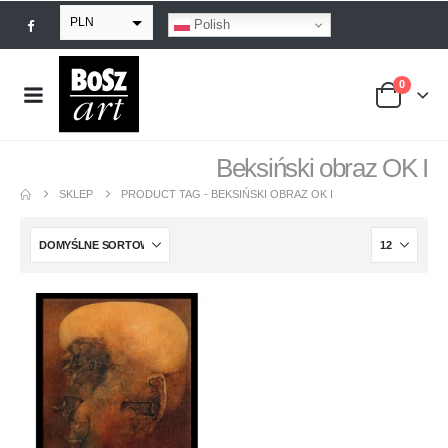
PLN
Polish
EUR
0
USD
GBP
Beksiński obraz OK I
SKLEP
PRODUCT TAG -
BEKSIŃSKI OBRAZ OK I