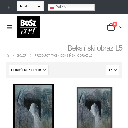
PLN
Polish
EUR
0
USD
GBP
Beksiński obraz L5
SKLEP
PRODUCT TAG -
BEKSIŃSKI OBRAZ L5