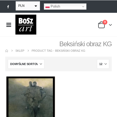
PLN
Polish
EUR
0
USD
GBP
Beksiński obraz KG
SKLEP
PRODUCT TAG -
BEKSIŃSKI OBRAZ KG