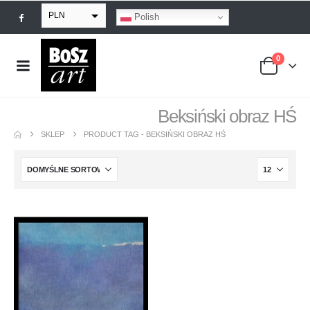
PLN
Polish
EUR
0
USD
GBP
Beksiński obraz HŚ
SKLEP
PRODUCT TAG -
BEKSIŃSKI OBRAZ HŚ