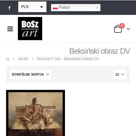
PLN
Polish
EUR
0
USD
GBP
Beksiński obraz DV
SKLEP
PRODUCT TAG -
BEKSIŃSKI OBRAZ DV