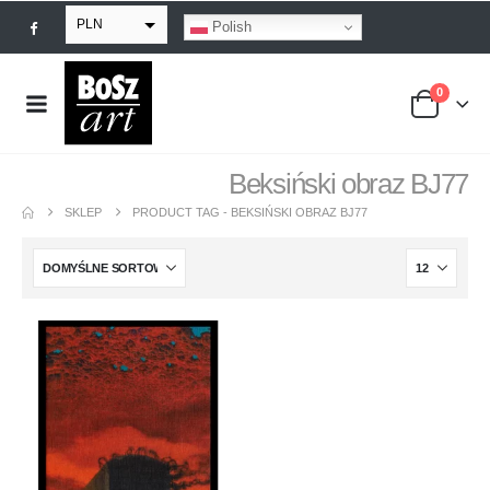
PLN
Polish
EUR
0
USD
GBP
Beksiński obraz BJ77
SKLEP
PRODUCT TAG -
BEKSIŃSKI OBRAZ BJ77