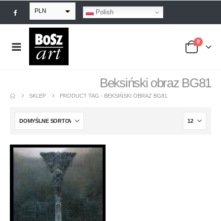
PLN
Polish
EUR
0
USD
GBP
Beksiński obraz BG81
SKLEP
PRODUCT TAG -
BEKSIŃSKI OBRAZ BG81