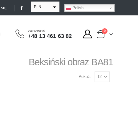
PLN
Polish
SIĘ
EUR
USD
0
ZADZWOŃ
+48 13 461 63 82
GBP
Beksiński obraz BA81
Pokaż: