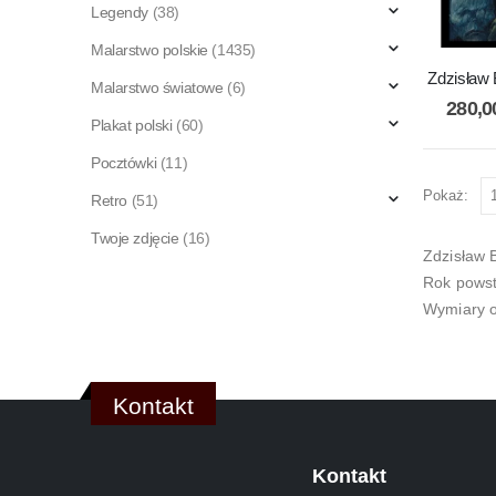
Legendy
(38)
Malarstwo polskie
(1435)
Zdzisław 
Malarstwo światowe
(6)
280,
Plakat polski
(60)
Pocztówki
(11)
Pokaż:
Retro
(51)
Twoje zdjęcie
(16)
Zdzisław 
Rok powst
Wymiary o
Kontakt
Kontakt