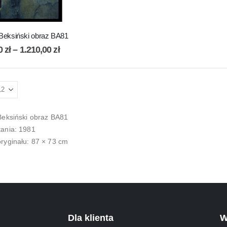
Beksiński obraz BA81
00
zł
–
1.210,00
zł
Beksiński obraz BA81
ania: 1981
ryginału: 87 × 73 cm
Dla klienta
W