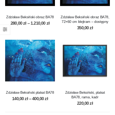
Zdzisław Beksiński obraz BA78
Zdzisław Beksiński obraz BA78,
72×60 cm blejtram – dostępny
280,00
zł
–
1.210,00
zł
350,00
zł
Zdzisław Beksiński plakat BA78
Zdzisław Beksiński, plakat
BA78, rama, kadr
140,00
zł
–
400,00
zł
220,00
zł