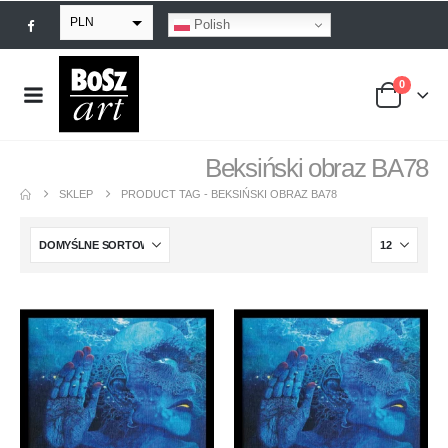
PLN
Polish
EUR
0
USD
GBP
Beksiński obraz BA78
SKLEP
PRODUCT TAG -
BEKSIŃSKI OBRAZ BA78