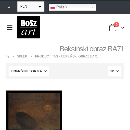
PLN
Polish
EUR
0
USD
GBP
Beksiński obraz BA71
SKLEP
PRODUCT TAG -
BEKSIŃSKI OBRAZ BA71